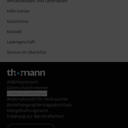
Versandkosten und Lieferzeiten
Hilfe-Center
Gutscheine
Kontakt
Ladengeschäft
Service im Überblick
AGB
/
Impressum
Datenschutzhinweise
Cookie-Einstellungen
Widerrufsrecht für Verbraucher
Bestellvorgang/Vertragsabschluss
Mängelhaftungsrecht
Erklärung zur Barrierefreiheit