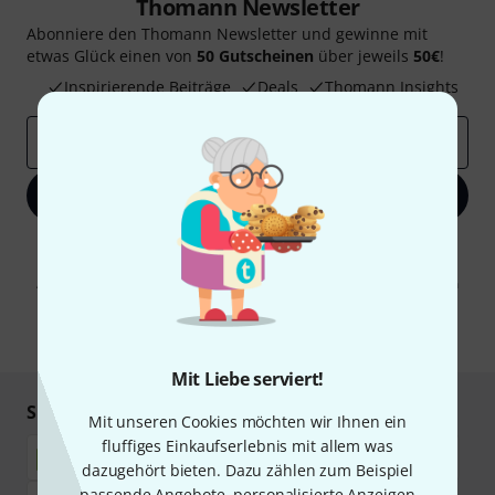
Thomann Newsletter
Abonniere den Thomann Newsletter und gewinne mit
etwas Glück einen von
50 Gutscheinen
über jeweils
50€
!
Inspirierende Beiträge
Deals
Thomann Insights
E-Mail-Adresse
*
Jetzt anmelden
Mit Klick auf „Jetzt anmelden“ stimmen Sie dem Erhalt von E-Mail-
Werbung und einer Messung des E-Mail-Nutzungsverhaltens zu. Die
Abmeldung ist jederzeit möglich. Weitere Informationen finden Sie in
unseren
Datenschutzhinweisen
.
* Pflichtfeld
Mit Liebe serviert!
Sicher einkaufen & bezahlen
Mit unseren Cookies möchten wir Ihnen ein
fluffiges Einkaufserlebnis mit allem was
dazugehört bieten. Dazu zählen zum Beispiel
passende Angebote, personalisierte Anzeigen