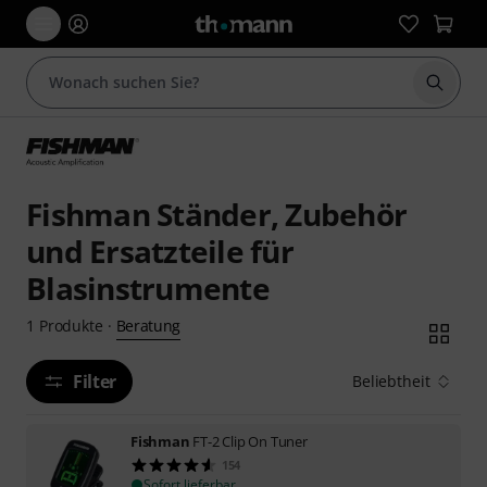
Suche 
Fishman Ständer, Zubehör
und Ersatzteile für
Blasinstrumente
Beratung
1
Produkte
·
Filter
Beliebtheit
Fishman
FT-2 Clip On Tuner
154
Sofort lieferbar