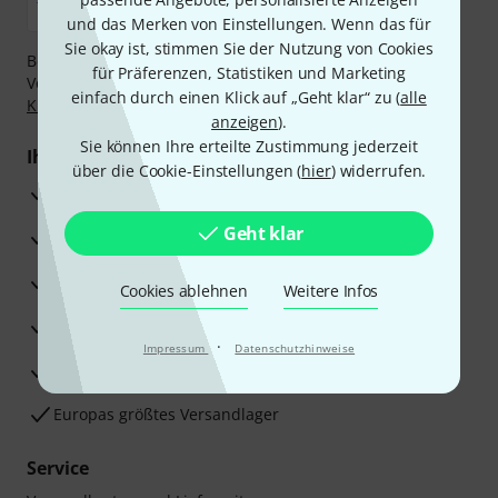
und das Merken von Einstellungen. Wenn das für
Sie okay ist, stimmen Sie der Nutzung von Cookies
Bezahlen Sie vertraulich und sicher per Nachnahme,
für Präferenzen, Statistiken und Marketing
Vorkasse, PayPal, Amazon Pay,
Klarna Sofort bezahlen
,
einfach durch einen Klick auf „Geht klar“ zu (
alle
Klarna Ratenzahlung
oder Kreditkarte.
anzeigen
).
Sie können Ihre erteilte Zustimmung jederzeit
Ihre Vorteile
über die Cookie-Einstellungen (
hier
) widerrufen.
3 Jahre Thomann Garantie
Geht klar
30 Tage Money-Back-Garantie
Reparaturservice
Cookies ablehnen
Weitere Infos
Beratung durch Fachexperten
·
Impressum
Datenschutzhinweise
Zufriedenheitsgarantie
Europas größtes Versandlager
Service