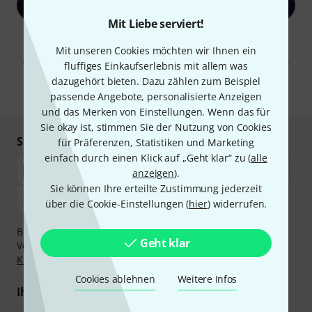
Jetzt anmelden
Mit Liebe serviert!
Mit Klick auf „Jetzt anmelden“ stimmen Sie dem Erhalt von E-Mail-
Werbung und einer Messung des E-Mail-Nutzungsverhaltens zu. Die
Mit unseren Cookies möchten wir Ihnen ein
Abmeldung ist jederzeit möglich. Weitere Informationen finden Sie in
fluffiges Einkaufserlebnis mit allem was
unseren
Datenschutzhinweisen
.
dazugehört bieten. Dazu zählen zum Beispiel
* Pflichtfeld
passende Angebote, personalisierte Anzeigen
und das Merken von Einstellungen. Wenn das für
Sie okay ist, stimmen Sie der Nutzung von Cookies
Sicher einkaufen & bezahlen
für Präferenzen, Statistiken und Marketing
einfach durch einen Klick auf „Geht klar“ zu (
alle
anzeigen
).
Sie können Ihre erteilte Zustimmung jederzeit
über die Cookie-Einstellungen (
hier
) widerrufen.
Bezahlen Sie vertraulich und sicher per Nachnahme,
Geht klar
Vorkasse, PayPal, Amazon Pay,
Klarna Sofort bezahlen
,
Klarna Ratenzahlung
oder Kreditkarte.
Cookies ablehnen
Weitere Infos
Ihre Vorteile