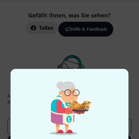
Gefällt Ihnen, was Sie sehen?
Teilen
Hilfe & Feedback
Thomann Newsletter
Abonniere den Thomann Newsletter und gewinne mit
etwas Glück einen von
50 Gutscheinen
über jeweils
50€
!
Inspirierende Beiträge
Deals
Thomann Insights
E-Mail-Adresse
*