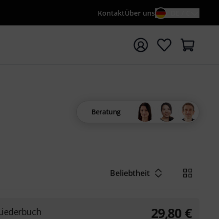
Kontakt
Über uns
DE / €
e mit Suchwort {searchTerm} starten
Beratung
Beliebtheit
29,80
€
eLiederbuch