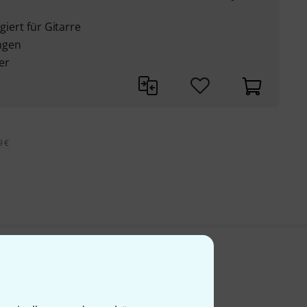
giert für Gitarre
ngen
er
9 €