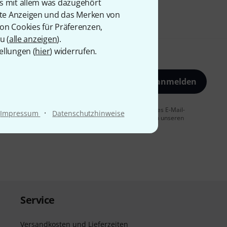
is mit allem was dazugehört
rte Anzeigen und das Merken von
von Cookies für Präferenzen,
u (
alle anzeigen
).
ellungen (
hier
) widerrufen.
Jetzt anmelden
 Sie dem Erhalt von E-Mail-Werbung und einer Messung des E-Mail-
·
Impressum
Datenschutzhinweise
t jederzeit möglich. Weitere Informationen finden Sie in unseren
Service
Versandkosten und Lieferzeiten