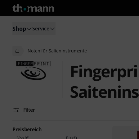
Shop
Service
Noten für Saiteninstrumente
Fingerpri
Saitenin
Filter
Preisbereich
Von (€)
Bis (€)