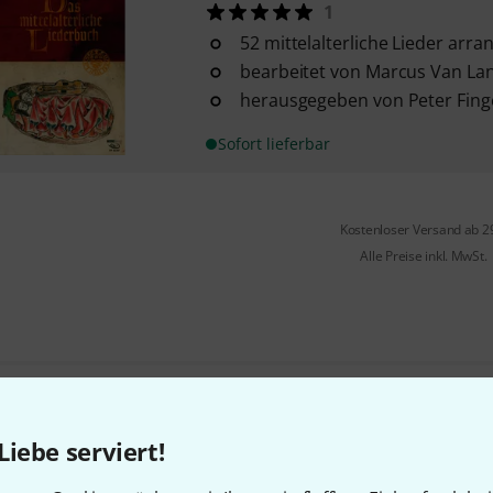
1
52 mittelalterliche Lieder arran
bearbeitet von Marcus Van La
herausgegeben von Peter Fing
Sofort lieferbar
Kostenloser Versand ab 2
Alle Preise inkl. MwSt.
Gefällt Ihnen, was Sie sehen?
Liebe serviert!
Teilen
Hilfe & Feedback