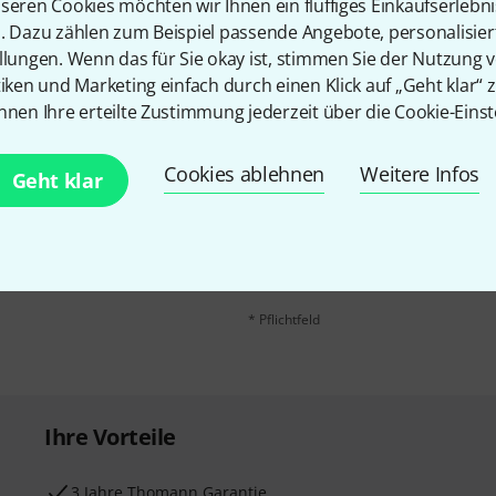
seren Cookies möchten wir Ihnen ein fluffiges Einkaufserlebn
n. Dazu zählen zum Beispiel passende Angebote, personalisie
llungen. Wenn das für Sie okay ist, stimmen Sie der Nutzung 
tiken und Marketing einfach durch einen Klick auf „Geht klar“ z
nnen Ihre erteilte Zustimmung jederzeit über die Cookie-Einst
Cookies ablehnen
Weitere Infos
E-Mail-Adresse
*
Geht klar
 gewinne mit etwas Glück
50€
!
Mit Klick auf „Jetzt anmelden“ stimmen
Nutzungsverhaltens zu. Die Abmeldung is
Datenschutzhinweisen
.
* Pflichtfeld
Ihre Vorteile
3 Jahre Thomann Garantie