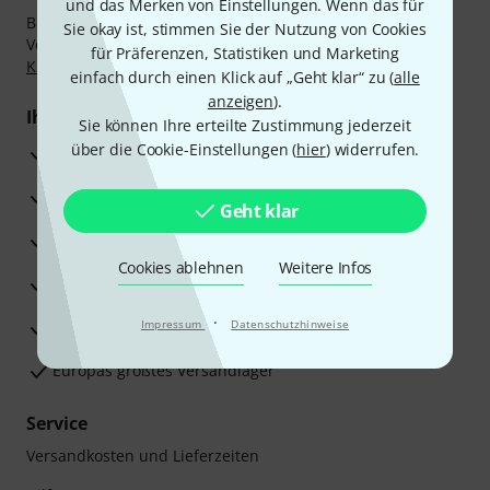
und das Merken von Einstellungen. Wenn das für
Bezahlen Sie vertraulich und sicher per Nachnahme,
Sie okay ist, stimmen Sie der Nutzung von Cookies
Vorkasse, PayPal, Amazon Pay,
Klarna Sofort bezahlen
,
für Präferenzen, Statistiken und Marketing
Klarna Ratenzahlung
oder Kreditkarte.
einfach durch einen Klick auf „Geht klar“ zu (
alle
anzeigen
).
Ihre Vorteile
Sie können Ihre erteilte Zustimmung jederzeit
über die Cookie-Einstellungen (
hier
) widerrufen.
3 Jahre Thomann Garantie
30 Tage Money-Back-Garantie
Geht klar
Reparaturservice
Cookies ablehnen
Weitere Infos
Beratung durch Fachexperten
·
Zufriedenheitsgarantie
Impressum
Datenschutzhinweise
Europas größtes Versandlager
Service
Versandkosten und Lieferzeiten