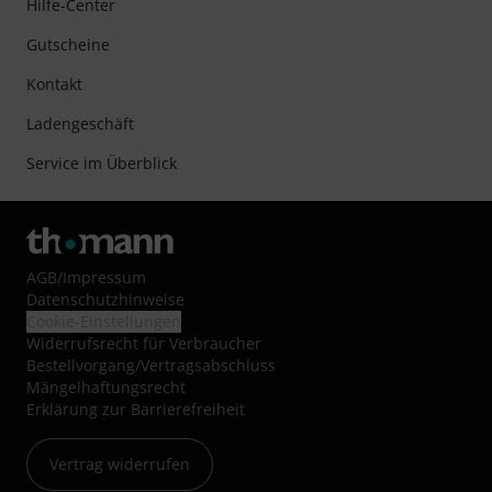
Hilfe-Center
Gutscheine
Kontakt
Ladengeschäft
Service im Überblick
AGB
/
Impressum
Datenschutzhinweise
Cookie-Einstellungen
Widerrufsrecht für Verbraucher
Bestellvorgang/Vertragsabschluss
Mängelhaftungsrecht
Erklärung zur Barrierefreiheit
Vertrag widerrufen