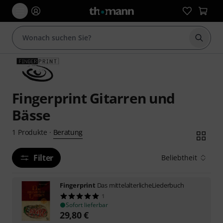
Suche 
Fingerprint Gitarren und
Bässe
Beratung
1
Produkte
·
Filter
Beliebtheit
Fingerprint
Das mittelalterlicheLiederbuch
1
Sofort lieferbar
29,80
€