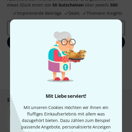
etwas Glück einen von
50 Gutscheinen
über jeweils
50€
!
Inspirierende Beiträge
Deals
Thomann Insights
E-Mail-Adresse
*
Jetzt anmelden
Mit Klick auf „Jetzt anmelden“ stimmen Sie dem Erhalt von E-Mail-
Werbung und einer Messung des E-Mail-Nutzungsverhaltens zu. Die
Abmeldung ist jederzeit möglich. Weitere Informationen finden Sie in
unseren
Datenschutzhinweisen
.
* Pflichtfeld
Mit Liebe serviert!
Sicher einkaufen & bezahlen
Mit unseren Cookies möchten wir Ihnen ein
fluffiges Einkaufserlebnis mit allem was
dazugehört bieten. Dazu zählen zum Beispiel
passende Angebote, personalisierte Anzeigen