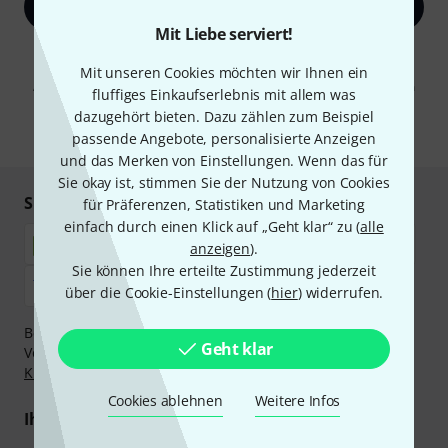
Jetzt anmelden
Mit Liebe serviert!
Mit Klick auf „Jetzt anmelden“ stimmen Sie dem Erhalt von E-Mail-
Werbung und einer Messung des E-Mail-Nutzungsverhaltens zu. Die
Mit unseren Cookies möchten wir Ihnen ein
Abmeldung ist jederzeit möglich. Weitere Informationen finden Sie in
fluffiges Einkaufserlebnis mit allem was
unseren
Datenschutzhinweisen
.
dazugehört bieten. Dazu zählen zum Beispiel
* Pflichtfeld
passende Angebote, personalisierte Anzeigen
und das Merken von Einstellungen. Wenn das für
Sie okay ist, stimmen Sie der Nutzung von Cookies
Sicher einkaufen & bezahlen
für Präferenzen, Statistiken und Marketing
einfach durch einen Klick auf „Geht klar“ zu (
alle
anzeigen
).
Sie können Ihre erteilte Zustimmung jederzeit
über die Cookie-Einstellungen (
hier
) widerrufen.
Bezahlen Sie vertraulich und sicher per Nachnahme,
Geht klar
Vorkasse, PayPal, Amazon Pay,
Klarna Sofort bezahlen
,
Klarna Ratenzahlung
oder Kreditkarte.
Cookies ablehnen
Weitere Infos
Ihre Vorteile