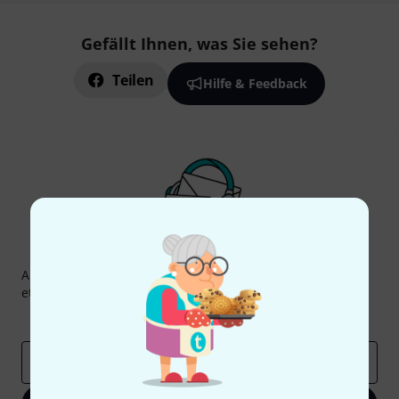
Gefällt Ihnen, was Sie sehen?
Teilen
Hilfe & Feedback
Thomann Newsletter
Abonniere den Thomann Newsletter und gewinne mit
etwas Glück einen von
50 Gutscheinen
über jeweils
50€
!
Inspirierende Beiträge
Deals
Thomann Insights
E-Mail-Adresse
*