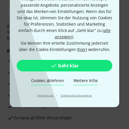
passende Angebote, personalisierte Anzeigen
und das Merken von Einstellungen. Wenn das für
Sie okay ist, stimmen Sie der Nutzung von Cookies
für Präferenzen, Statistiken und Marketing
Bezahlen Sie vertraulich und sicher per Nachnahme,
einfach durch einen Klick auf „Geht klar“ zu (
alle
Vorkasse, PayPal, Amazon Pay,
Klarna Sofort bezahlen
,
anzeigen
).
Klarna Ratenzahlung
oder Kreditkarte.
Sie können Ihre erteilte Zustimmung jederzeit
über die Cookie-Einstellungen (
hier
) widerrufen.
Ihre Vorteile
3 Jahre Thomann Garantie
Geht klar
30 Tage Money-Back-Garantie
Cookies ablehnen
Weitere Infos
Reparaturservice
Beratung durch Fachexperten
·
Impressum
Datenschutzhinweise
Zufriedenheitsgarantie
Europas größtes Versandlager