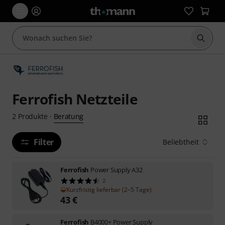
Suche 
Ferrofish Netzteile
Beratung
2
Produkte
·
Filter
Beliebtheit
Ferrofish
Power Supply A32
2
Kurzfristig lieferbar (2–5 Tage)
43
€
Ferrofish
B4000+ Power Supply