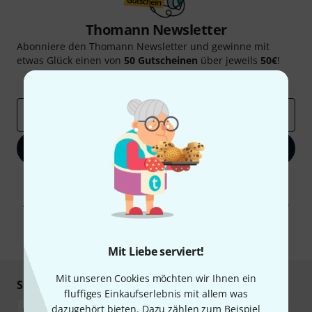
Thomann Newsletter
Abonniere den Thomann Newsletter und gewinne mit
etwas Glück einen von
50 Gutscheinen
über jeweils
50€
!
Inspirierende Beiträge
Deals
Thomann Insights
E-Mail-Adresse
*
Jetzt anmelden
Mit Klick auf „Jetzt anmelden“ stimmen Sie dem Erhalt von E-Mail-
Werbung und einer Messung des E-Mail-Nutzungsverhaltens zu. Die
Abmeldung ist jederzeit möglich. Weitere Informationen finden Sie in
unseren
Datenschutzhinweisen
.
* Pflichtfeld
Mit Liebe serviert!
Mit unseren Cookies möchten wir Ihnen ein
Sicher einkaufen & bezahlen
fluffiges Einkaufserlebnis mit allem was
dazugehört bieten. Dazu zählen zum Beispiel