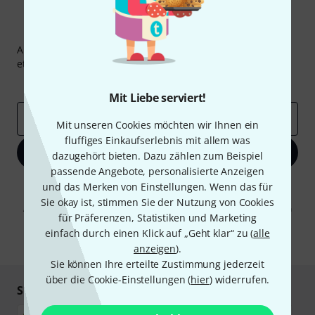
Thomann Newsletter
Abonniere den Thomann Newsletter und gewinne mit
etwas Glück einen von
50 Gutscheinen
über jeweils
50€
!
Inspirierende Beiträge
Deals
Thomann Insights
Mit Liebe serviert!
E-Mail-Adresse
*
Mit unseren Cookies möchten wir Ihnen ein
fluffiges Einkaufserlebnis mit allem was
Jetzt anmelden
dazugehört bieten. Dazu zählen zum Beispiel
passende Angebote, personalisierte Anzeigen
Mit Klick auf „Jetzt anmelden“ stimmen Sie dem Erhalt von E-Mail-
und das Merken von Einstellungen. Wenn das für
Werbung und einer Messung des E-Mail-Nutzungsverhaltens zu. Die
Sie okay ist, stimmen Sie der Nutzung von Cookies
Abmeldung ist jederzeit möglich. Weitere Informationen finden Sie in
für Präferenzen, Statistiken und Marketing
unseren
Datenschutzhinweisen
.
einfach durch einen Klick auf „Geht klar“ zu (
alle
* Pflichtfeld
anzeigen
).
Sie können Ihre erteilte Zustimmung jederzeit
über die Cookie-Einstellungen (
hier
) widerrufen.
Sicher einkaufen & bezahlen