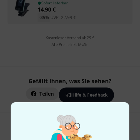
Sofort lieferbar
14,90
€
-35%
UVP:
22,99
€
Kostenloser Versand ab 29 €
Alle Preise inkl. MwSt.
Gefällt Ihnen, was Sie sehen?
Teilen
Hilfe & Feedback