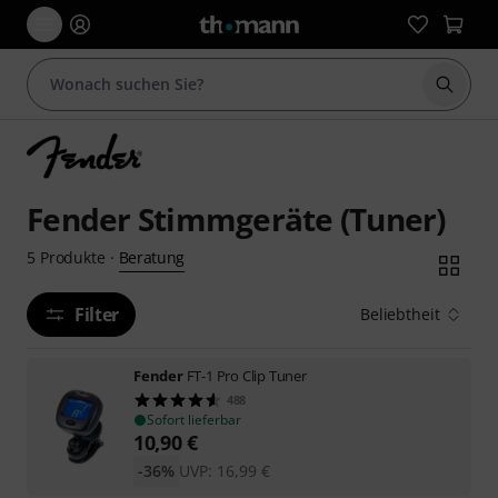
Suche 
Fender Stimmgeräte (Tuner)
Beratung
5
Produkte
·
Filter
Beliebtheit
Fender
FT-1 Pro Clip Tuner
488
Sofort lieferbar
10,90
€
-36%
UVP:
16,99
€