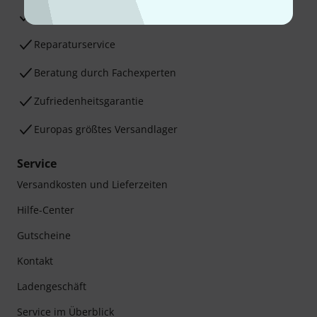
30 Tage Money-Back-Garantie
Reparaturservice
Beratung durch Fachexperten
Zufriedenheitsgarantie
Europas größtes Versandlager
Service
Versandkosten und Lieferzeiten
Hilfe-Center
Gutscheine
Kontakt
Ladengeschäft
Service im Überblick