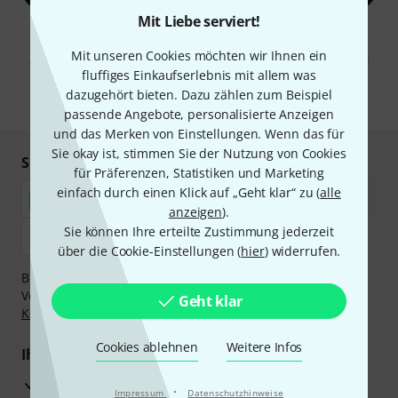
Mit Liebe serviert!
Mit Klick auf „Jetzt anmelden“ stimmen Sie dem Erhalt von E-Mail-
Werbung und einer Messung des E-Mail-Nutzungsverhaltens zu. Die
Mit unseren Cookies möchten wir Ihnen ein
Abmeldung ist jederzeit möglich. Weitere Informationen finden Sie in
unseren
Datenschutzhinweisen
.
fluffiges Einkaufserlebnis mit allem was
dazugehört bieten. Dazu zählen zum Beispiel
* Pflichtfeld
passende Angebote, personalisierte Anzeigen
und das Merken von Einstellungen. Wenn das für
Sie okay ist, stimmen Sie der Nutzung von Cookies
Sicher einkaufen & bezahlen
für Präferenzen, Statistiken und Marketing
einfach durch einen Klick auf „Geht klar“ zu (
alle
anzeigen
).
Sie können Ihre erteilte Zustimmung jederzeit
über die Cookie-Einstellungen (
hier
) widerrufen.
Bezahlen Sie vertraulich und sicher per Nachnahme,
Vorkasse, PayPal, Amazon Pay,
Klarna Sofort bezahlen
,
Geht klar
Klarna Ratenzahlung
oder Kreditkarte.
Cookies ablehnen
Weitere Infos
Ihre Vorteile
3 Jahre Thomann Garantie
·
Impressum
Datenschutzhinweise