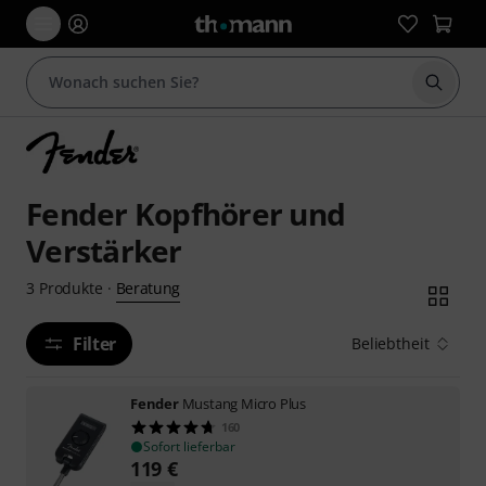
Suche 
Fender Kopfhörer und
Verstärker
Beratung
3
Produkte
·
Filter
Beliebtheit
Fender
Mustang Micro Plus
160
Sofort lieferbar
119
€