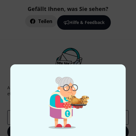
Gefällt Ihnen, was Sie sehen?
Teilen
Hilfe & Feedback
Thomann Newsletter
Abonniere den Thomann Newsletter und gewinne mit
etwas Glück einen von
50 Gutscheinen
über jeweils
50€
!
Inspirierende Beiträge
Deals
Thomann Insights
E-Mail-Adresse
*
Jetzt anmelden