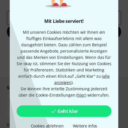
Inspirierende Beiträge
Deals
Thomann Insights
E-Mail-Adresse
*
Mit Liebe serviert!
Jetzt anmelden
Mit unseren Cookies möchten wir Ihnen ein
fluffiges Einkaufserlebnis mit allem was
dazugehört bieten. Dazu zählen zum Beispiel
Mit Klick auf „Jetzt anmelden“ stimmen Sie dem Erhalt von E-Mail-
Werbung und einer Messung des E-Mail-Nutzungsverhaltens zu. Die
passende Angebote, personalisierte Anzeigen
Abmeldung ist jederzeit möglich. Weitere Informationen finden Sie in
und das Merken von Einstellungen. Wenn das für
unseren
Datenschutzhinweisen
.
Sie okay ist, stimmen Sie der Nutzung von Cookies
* Pflichtfeld
für Präferenzen, Statistiken und Marketing
einfach durch einen Klick auf „Geht klar“ zu (
alle
anzeigen
).
Sicher einkaufen & bezahlen
Sie können Ihre erteilte Zustimmung jederzeit
über die Cookie-Einstellungen (
hier
) widerrufen.
Geht klar
Bezahlen Sie vertraulich und sicher per Nachnahme,
Cookies ablehnen
Weitere Infos