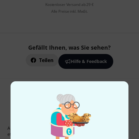
Kostenloser Versand ab 29 €
Alle Preise inkl. MwSt.
Gefällt Ihnen, was Sie sehen?
Teilen
Hilfe & Feedback
Thomann Newsletter
Abonniere den Thomann Newsletter und gewinne mit
etwas Glück einen von
50 Gutscheinen
über jeweils
50€
!