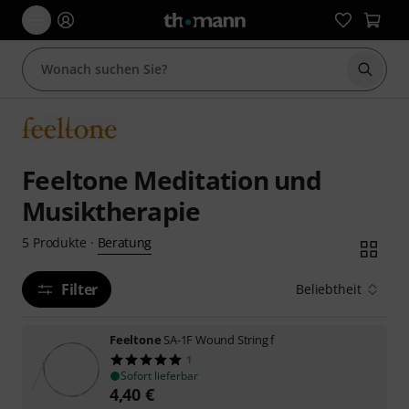
Suche 
Feeltone Meditation und
Musiktherapie
Beratung
5
Produkte
·
Filter
Beliebtheit
Feeltone
SA-1F Wound String f
1
Sofort lieferbar
4,40
€