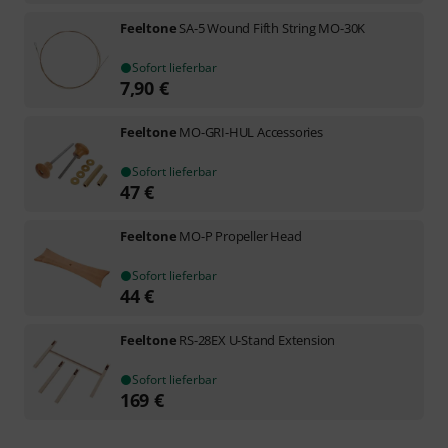
Feeltone
SA-5 Wound Fifth String MO-30K
Sofort lieferbar
7,90
€
Feeltone
MO-GRI-HUL Accessories
Sofort lieferbar
47
€
Feeltone
MO-P Propeller Head
Sofort lieferbar
44
€
Feeltone
RS-28EX U-Stand Extension
Sofort lieferbar
169
€