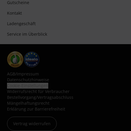
Gutscheine
Kontakt
Ladengeschäft
Service im Überblick
AGB
/
Impressum
Datenschutzhinweise
Cookie-Einstellungen
Widerrufsrecht für Verbraucher
Bestellvorgang/Vertragsabschluss
Mängelhaftungsrecht
Erklärung zur Barrierefreiheit
Vertrag widerrufen