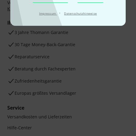
Vorkasse, PayPal, Amazon Pay,
Klarna Sofort bezahlen
,
Klarna Ratenzahlung
oder Kreditkarte.
·
Impressum
Datenschutzhinweise
Ihre Vorteile
3 Jahre Thomann Garantie
30 Tage Money-Back-Garantie
Reparaturservice
Beratung durch Fachexperten
Zufriedenheitsgarantie
Europas größtes Versandlager
Service
Versandkosten und Lieferzeiten
Hilfe-Center