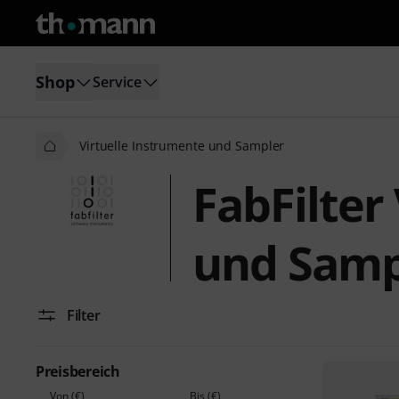
Shop
Service
Virtuelle Instrumente und Sampler
FabFilter
und Samp
Filter
Preisbereich
Von (€)
Bis (€)