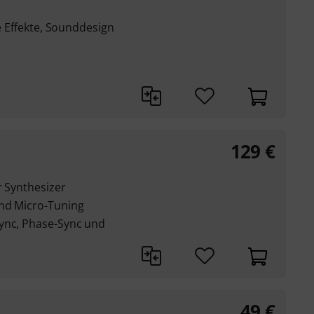
ve Effekte, Sounddesign
129
€
r Synthesizer
und Micro-Tuning
ync, Phase-Sync und
49
€