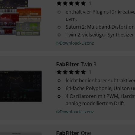
1
enthält vier Plugins für kreati
uvm.
Saturn 2: Multiband-Distortion
Twin 2: vielseitiger Synthesizer
Download-Lizenz
FabFilter
Twin 3
1
leicht bedienbarer subtraktive
64-fache Polyphonie, Unison 
4 Oszillatoren mit PWM, Hards
analog-modelliertem Drift
Download-Lizenz
FabFilter
One