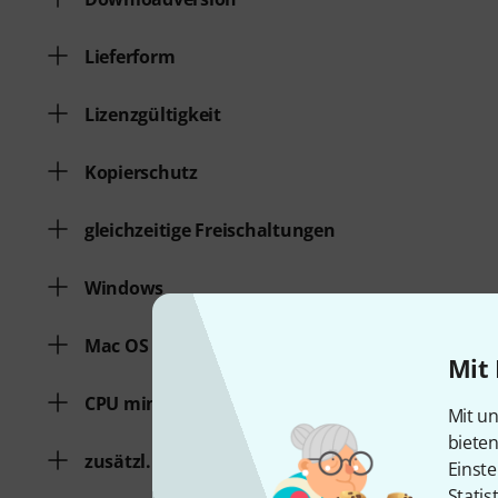
Lieferform
Lizenzgültigkeit
Kopierschutz
gleichzeitige Freischaltungen
Windows
Mac OS (64 Bit)
Mit 
CPU min.
Mit un
biete
zusätzl. Systemvoraussetzungen
Einste
Statis