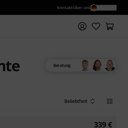
Kontakt
Über uns
DE / €
e mit Suchwort {searchTerm} starten
nte
Beratung
Beliebtheit
339
€