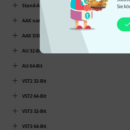
Stand-Alone-Software
Sie kö
AAX native 64-Bit
AAX DSP 64-Bit
AU 32-Bit
AU 64-Bit
VST2 32-Bit
VST2 64-Bit
VST3 32-Bit
VST3 64-Bit