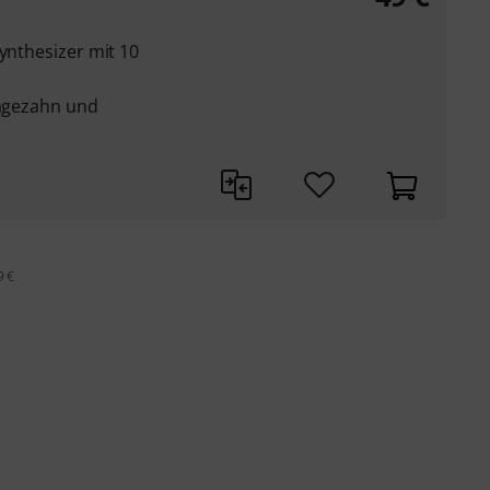
Synthesizer mit 10
Sägezahn und
9 €