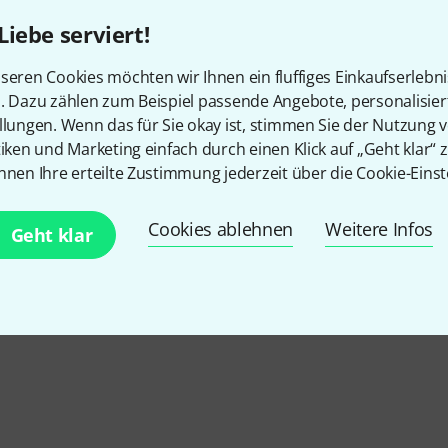
8 Songs von Santana arrangiert
Liebe serviert!
in Standardnotation und Tabu
mit Akkorden und Texten
seren Cookies möchten wir Ihnen ein fluffiges Einkaufserlebn
n. Dazu zählen zum Beispiel passende Angebote, personalisie
In ca. einer Woche lieferbar
llungen. Wenn das für Sie okay ist, stimmen Sie der Nutzung 
tiken und Marketing einfach durch einen Klick auf „Geht klar“ z
nnen Ihre erteilte Zustimmung jederzeit über die Cookie-Einst
Kostenloser Versand ab 2
Alle Preise inkl. MwSt.
Cookies ablehnen
Weitere Infos
Geht klar