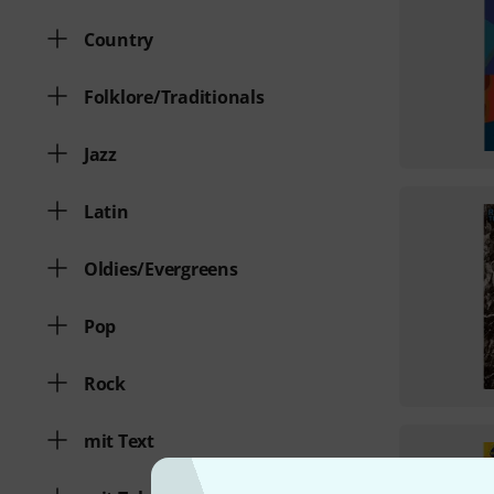
Country
Folklore/Traditionals
Jazz
Latin
Oldies/Evergreens
Pop
Rock
mit Text