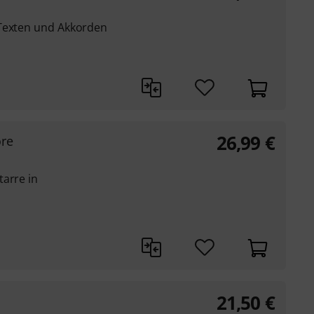
 Texten und Akkorden
26,99
€
ore
tarre in
21,50
€