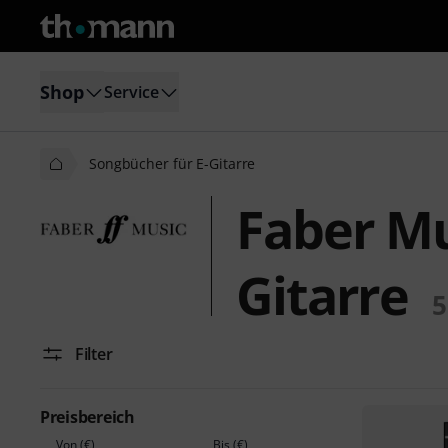
Shop
Service
Songbücher für E-Gitarre
Faber Mu
Gitarre
5
Filter
Preisbereich
Von (€)
Bis (€)