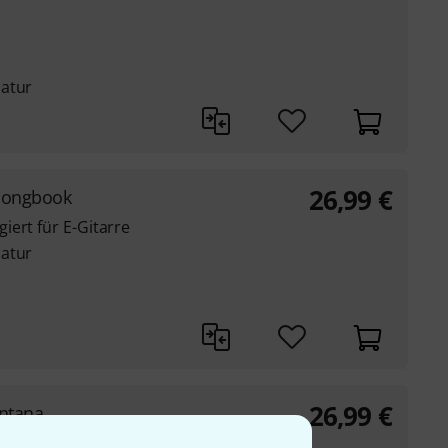
latur
26,99
€
Songbook
ert für E-Gitarre
latur
26,99
€
antana