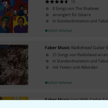
15
8 Songs von The Shadows
arrangiert für Gitarre
in Standardnotation und Tabu
Sofort lieferbar
Faber Music
Radiohead Guitar 
21 Songs von Radiohead arrangi
in Standardnotation und Tabu
mit Texten und Akkorden
Sofort lieferbar
Faber Music
Jam With Carlos S
20