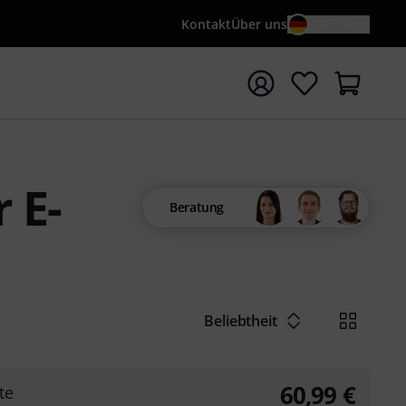
Kontakt
Über uns
DE / €
e mit Suchwort {searchTerm} starten
 E-
Beratung
Beliebtheit
60,99
€
te