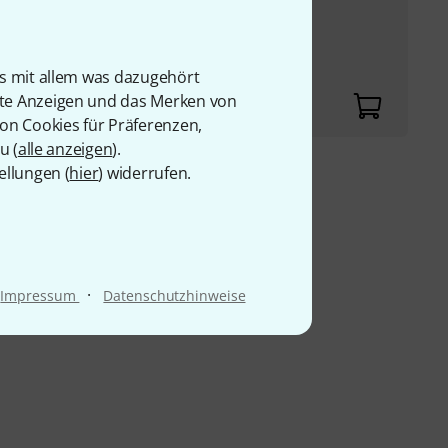
 für Gitarre
latur
is mit allem was dazugehört
rte Anzeigen und das Merken von
von Cookies für Präferenzen,
u (
alle anzeigen
).
ellungen (
hier
) widerrufen.
9 €
·
Impressum
Datenschutzhinweise