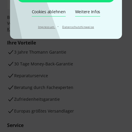
Cookies ablehnen
Weitere Infos
Bezahlen Sie vertraulich und sicher per Nachnahme,
Vorkasse, PayPal, Amazon Pay,
Klarna Sofort bezahlen
,
·
Impressum
Datenschutzhinweise
Klarna Ratenzahlung
oder Kreditkarte.
Ihre Vorteile
3 Jahre Thomann Garantie
30 Tage Money-Back-Garantie
Reparaturservice
Beratung durch Fachexperten
Zufriedenheitsgarantie
Europas größtes Versandlager
Service