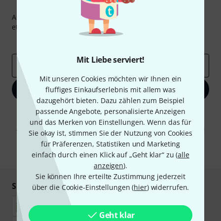
Thomann Newsletter
Abonniere den Thomann Newsletter und gewinne mit
etwas Glück einen von
50 Gutscheinen
über jeweils
50€
!
Inspirierende Beiträge
Deals
Thomann Insights
Mit Liebe serviert!
E-Mail-Adresse
*
Mit unseren Cookies möchten wir Ihnen ein
Jetzt anmelden
fluffiges Einkaufserlebnis mit allem was
dazugehört bieten. Dazu zählen zum Beispiel
passende Angebote, personalisierte Anzeigen
Mit Klick auf „Jetzt anmelden“ stimmen Sie dem Erhalt von E-Mail-
Werbung und einer Messung des E-Mail-Nutzungsverhaltens zu. Die
und das Merken von Einstellungen. Wenn das für
Abmeldung ist jederzeit möglich. Weitere Informationen finden Sie in
Sie okay ist, stimmen Sie der Nutzung von Cookies
unseren
Datenschutzhinweisen
.
für Präferenzen, Statistiken und Marketing
* Pflichtfeld
einfach durch einen Klick auf „Geht klar“ zu (
alle
anzeigen
).
Sie können Ihre erteilte Zustimmung jederzeit
Sicher einkaufen & bezahlen
über die Cookie-Einstellungen (
hier
) widerrufen.
Geht klar