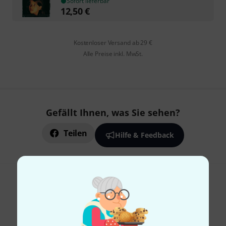
Sofort lieferbar
12,50
€
Kostenloser Versand ab 29 €
Alle Preise inkl. MwSt.
Gefällt Ihnen, was Sie sehen?
Teilen
Hilfe & Feedback