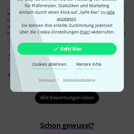
für Präferenzen, Statistiken und Marketing
..und zwar so authentisch dass man den Gesang gleich mal
einfach durch einen Klick auf „Geht klar“ zu (
alle
weggelassen hat. Ich habe die Noten für meine
anzeigen
).
Schlagzeugschüler besorgt, muss aber sagen dass ich nicht
Sie können Ihre erteilte Zustimmung jederzeit
sonderlich überzeugt bin. Die Noten sind durch die
über die Cookie-Einstellungen (
hier
) widerrufen.
hinzugefügte Gesangsmelodie samt Text für Anfänger recht
unübersichtlich und für fortgeschrittene ist meines
Erachtens die CD nicht gerade berühmt. Das
Geht klar
Mehr anzeigen
Cookies ablehnen
Weitere Infos
0
0
BEWERTUNG MELDEN
·
Impressum
Datenschutzhinweise
Alle Bewertungen lesen
Schon gewusst?