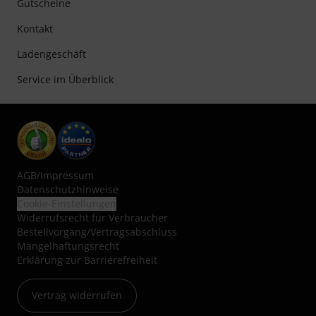
Gutscheine
Kontakt
Ladengeschäft
Service im Überblick
AGB
/
Impressum
Datenschutzhinweise
Cookie-Einstellungen
Widerrufsrecht für Verbraucher
Bestellvorgang/Vertragsabschluss
Mängelhaftungsrecht
Erklärung zur Barrierefreiheit
Vertrag widerrufen