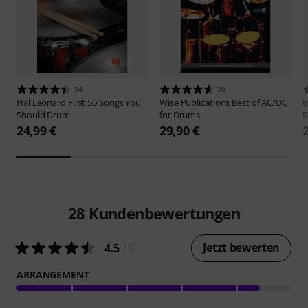
14
28
Hal Leonard
First 50 Songs You
Wise Publications
Best of AC/DC
B
Should Drum
for Drums
R
24,99 €
29,90 €
28
Kundenbewertungen
Jetzt bewerten
4.5
/ 5
ARRANGEMENT