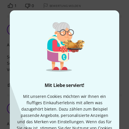
1
0
BEWERTUNG MELDEN
Its Rock
M
Michael876 02.11.2009
Arrangement
Sehr schön geeignet als Erweiterung für die
Schlagzeugschule. Allerdings beachten: Rock! Setzt
Vorkenntnisse voraus.
1
0
Mit Liebe serviert!
BEWERTUNG MELDEN
Mit unseren Cookies möchten wir Ihnen ein
fluffiges Einkaufserlebnis mit allem was
Authentic Play Along...
G
dazugehört bieten. Dazu zählen zum Beispiel
GunnarW 21.07.2014
passende Angebote, personalisierte Anzeigen
und das Merken von Einstellungen. Wenn das für
Arrangement
Sie okay ist, stimmen Sie der Nutzung von Cookies