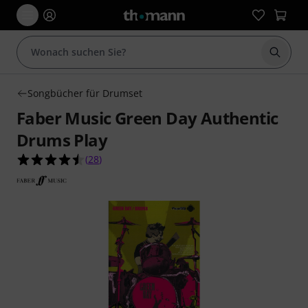
Suche 
Songbücher für Drumset
Faber Music Green Day Authentic
Drums Play
4.5 von 5 Sternen aus 28 Kundenbewertungen
(
28
)