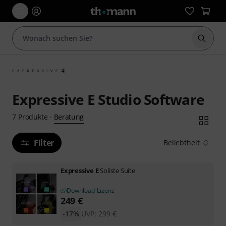
Suche 
Expressive E Studio Software
Beratung
7
Produkte
·
Filter
Beliebtheit
Expressive E
Soliste Suite
Download-Lizenz
249
€
-17%
UVP:
299
€