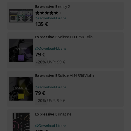
Expressive E
noisy 2
1
Download-Lizenz
135
€
Expressive E
Soliste CLO 759 Cello
Download-Lizenz
79
€
-20%
UVP:
99
€
Expressive E
Soliste VLN 356 Violin
Download-Lizenz
79
€
-20%
UVP:
99
€
Expressive E
imagine
Download-Lizenz