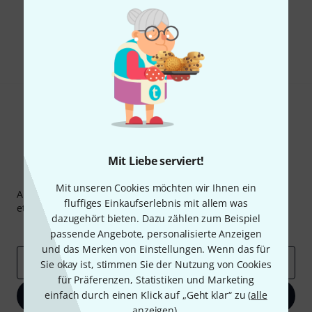
Gefällt Ihnen, was Sie sehen?
Teilen
Hilfe & Feedback
Mit Liebe serviert!
Thomann Newsletter
Mit unseren Cookies möchten wir Ihnen ein
Abonniere den Thomann Newsletter und gewinne mit
fluffiges Einkaufserlebnis mit allem was
etwas Glück einen von
50 Gutscheinen
über jeweils
50€
!
dazugehört bieten. Dazu zählen zum Beispiel
Inspirierende Beiträge
Deals
Thomann Insights
passende Angebote, personalisierte Anzeigen
und das Merken von Einstellungen. Wenn das für
E-Mail-Adresse
*
Sie okay ist, stimmen Sie der Nutzung von Cookies
für Präferenzen, Statistiken und Marketing
einfach durch einen Klick auf „Geht klar“ zu (
alle
Jetzt anmelden
anzeigen
).