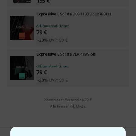
135
€
Expressive E
Soliste DBS 1130 Double Bass
Download-Lizenz
79
€
-20%
UVP:
99
€
Expressive E
Soliste VLA 419 Viola
Download-Lizenz
79
€
-20%
UVP:
99
€
Kostenloser Versand ab 29 €
Alle Preise inkl. MwSt.