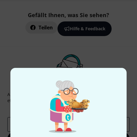
Gefällt Ihnen, was Sie sehen?
Teilen
Hilfe & Feedback
Thomann Newsletter
Abonniere den Thomann Newsletter und gewinne mit
etwas Glück einen von
50 Gutscheinen
über jeweils
50€
!
Inspirierende Beiträge
Deals
Thomann Insights
E-Mail-Adresse
*