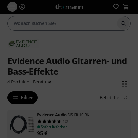
Suche 
Evidence Audio Gitarren- und
Bass-Effekte
Beratung
4
Produkte
·
Filter
Beliebtheit
Evidence Audio
SIS Kit 10 BK
129
Sofort lieferbar
95
€