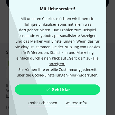
Jetzt anmelden
Mit Liebe serviert!
Mit Klick auf „Jetzt anmelden“ stimmen Sie dem Erhalt von E-Mail-
Werbung und einer Messung des E-Mail-Nutzungsverhaltens zu. Die
Mit unseren Cookies möchten wir Ihnen ein
Abmeldung ist jederzeit möglich. Weitere Informationen finden Sie in
fluffiges Einkaufserlebnis mit allem was
unseren
Datenschutzhinweisen
.
dazugehört bieten. Dazu zählen zum Beispiel
* Pflichtfeld
passende Angebote, personalisierte Anzeigen
und das Merken von Einstellungen. Wenn das für
Sie okay ist, stimmen Sie der Nutzung von Cookies
Sicher einkaufen & bezahlen
für Präferenzen, Statistiken und Marketing
einfach durch einen Klick auf „Geht klar“ zu (
alle
anzeigen
).
Sie können Ihre erteilte Zustimmung jederzeit
über die Cookie-Einstellungen (
hier
) widerrufen.
Bezahlen Sie vertraulich und sicher per Nachnahme,
Geht klar
Vorkasse, PayPal, Amazon Pay,
Klarna Sofort bezahlen
,
Klarna Ratenzahlung
oder Kreditkarte.
Cookies ablehnen
Weitere Infos
Ihre Vorteile