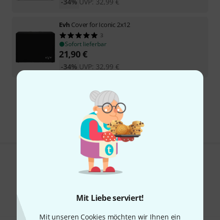
-34%
UVP:
32,99
€
Evh
Cover for Iconic 2x12
3
Sofort lieferbar
21,90
€
-34%
UVP:
32,99
€
Kostenloser Versand ab 29 €
Alle Preise inkl. MwSt.
Gefällt Ihnen, was Sie sehen?
Teilen
Hilfe & Feedback
Mit Liebe serviert!
Mit unseren Cookies möchten wir Ihnen ein