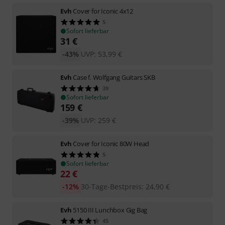
Evh
Cover for Iconic 4x12
5
Sofort lieferbar
31
€
-43%
UVP:
53,99
€
Evh
Case f. Wolfgang Guitars SKB
39
Sofort lieferbar
159
€
-39%
UVP:
259
€
Evh
Cover for Iconic 80W Head
5
Sofort lieferbar
22
€
-12%
30-Tage-Bestpreis
:
24,90
€
Evh
5150 III Lunchbox Gig Bag
45