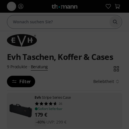
Suche 
Evh Taschen, Koffer & Cases
Beratung
9
Produkte
·
Filter
Beliebtheit
Evh
Stripe Series Case
26
Sofort lieferbar
179
€
-40%
UVP:
299
€