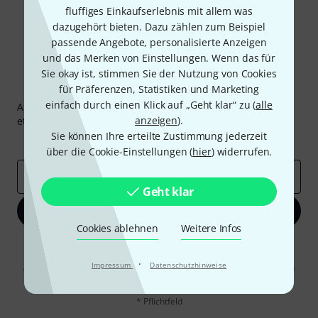
fluffiges Einkaufserlebnis mit allem was
dazugehört bieten. Dazu zählen zum Beispiel
passende Angebote, personalisierte Anzeigen
und das Merken von Einstellungen. Wenn das für
Sie okay ist, stimmen Sie der Nutzung von Cookies
Thomann Newsletter
für Präferenzen, Statistiken und Marketing
einfach durch einen Klick auf „Geht klar“ zu (
alle
Abonniere den Thomann Newsletter und gewinne mit
anzeigen
).
etwas Glück einen von
50 Gutscheinen
über jeweils
50€
!
Sie können Ihre erteilte Zustimmung jederzeit
Inspirierende Beiträge
Deals
Thomann Insights
über die Cookie-Einstellungen (
hier
) widerrufen.
E-Mail-Adresse
*
Geht klar
Jetzt anmelden
Cookies ablehnen
Weitere Infos
Mit Klick auf „Jetzt anmelden“ stimmen Sie dem Erhalt von E-Mail-
Werbung und einer Messung des E-Mail-Nutzungsverhaltens zu. Die
·
Impressum
Datenschutzhinweise
Abmeldung ist jederzeit möglich. Weitere Informationen finden Sie in
unseren
Datenschutzhinweisen
.
* Pflichtfeld