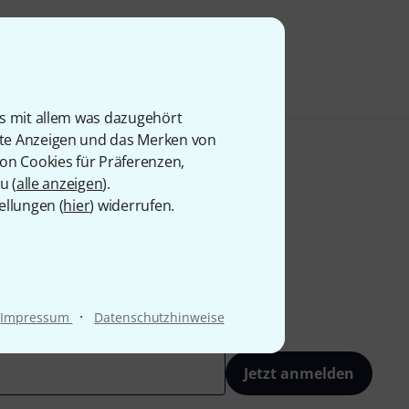
is mit allem was dazugehört
rte Anzeigen und das Merken von
von Cookies für Präferenzen,
u (
alle anzeigen
).
ellungen (
hier
) widerrufen.
·
Impressum
Datenschutzhinweise
Jetzt anmelden