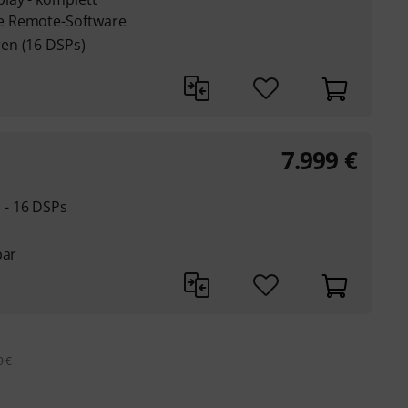
e Remote-Software
en (16 DSPs)
7.999
€
 - 16 DSPs
bar
9 €