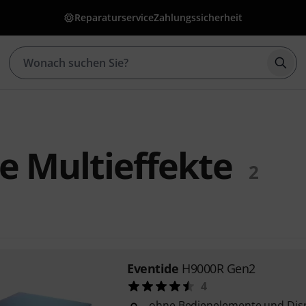
Reparaturservice
Zahlungssicherheit
Such
e Multieffekte
2
Eventide
H9000R Gen2
4
ohne Bedienelemente und Disp