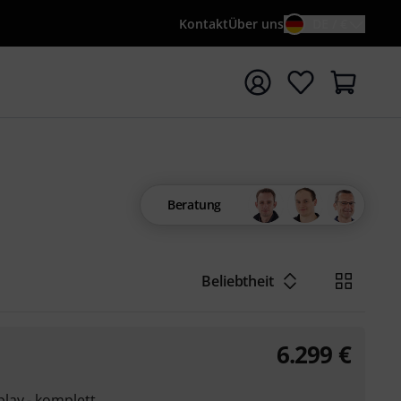
Kontakt
Über uns
DE / €
e mit Suchwort {searchTerm} starten
Beratung
Beliebtheit
6.299
€
lay - komplett