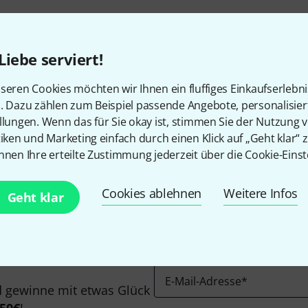
Liebe serviert!
seren Cookies möchten wir Ihnen ein fluffiges Einkaufserlebn
n. Dazu zählen zum Beispiel passende Angebote, personalisie
Gefällt Ihnen, was Sie sehen?
llungen. Wenn das für Sie okay ist, stimmen Sie der Nutzung 
tiken und Marketing einfach durch einen Klick auf „Geht klar“ z
nnen Ihre erteilte Zustimmung jederzeit über die Cookie-Einst
Teilen
Hilfe & Feedback
Cookies ablehnen
Weitere Infos
Geht klar
E-Mail-Adresse
*
 gewinne mit etwas Glück