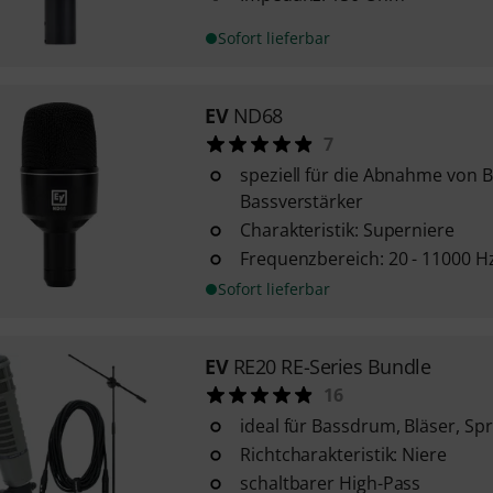
Sofort lieferbar
EV
ND68
7
speziell für die Abnahme von
Bassverstärker
Charakteristik: Superniere
Frequenzbereich: 20 - 11000 H
Sofort lieferbar
EV
RE20 RE-Series Bundle
16
ideal für Bassdrum, Bläser, Sp
Richtcharakteristik: Niere
schaltbarer High-Pass