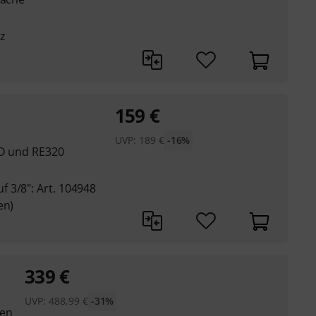
z
159
€
UVP:
189
€
-16%
/D und RE320
 3/8": Art. 104948
en)
339
€
UVP:
488,99
€
-31%
gen