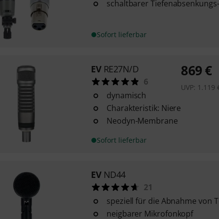
schaltbarer Tiefenabsenkungs-F
Sofort lieferbar
869
€
EV
RE27N/D
6
UVP:
1.119
dynamisch
Charakteristik: Niere
Neodyn-Membrane
Sofort lieferbar
EV
ND44
21
speziell für die Abnahme von
neigbarer Mikrofonkopf