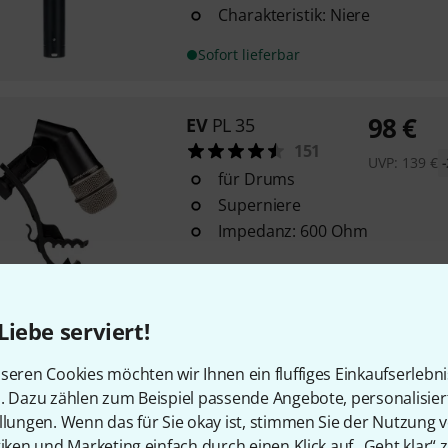
Charakteristik: Niere
Sofort lieferbar
98
€
EV
PL 35
151
UVP:
139
€
für Drums
Superniere
Impedanz: 600 Ohm
Sofort lieferbar
Liebe serviert!
EV
PL 37
47
seren Cookies möchten wir Ihnen ein fluffiges Einkaufserlebn
für Overheads und Percussion
n. Dazu zählen zum Beispiel passende Angebote, personalisie
Niere
llungen. Wenn das für Sie okay ist, stimmen Sie der Nutzung 
tiken und Marketing einfach durch einen Klick auf „Geht klar“ z
Impedanz: 200 Ohm