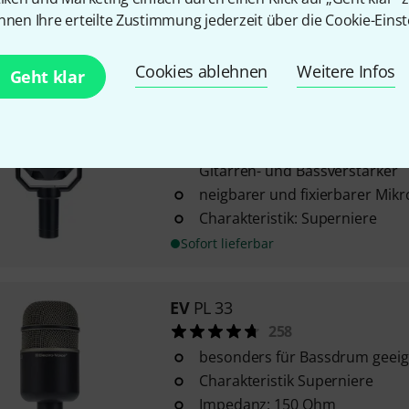
nnen Ihre erteilte Zustimmung jederzeit über die Cookie-Einst
Sofort lieferbar
Cookies ablehnen
Weitere Infos
Geht klar
EV
ND46
20
speziell für die Abnahme von 
Gitarren- und Bassverstärker
neigbarer und fixierbarer Mik
Charakteristik: Superniere
Sofort lieferbar
EV
PL 33
258
besonders für Bassdrum geeig
Charakteristik Superniere
Impedanz: 150 Ohm