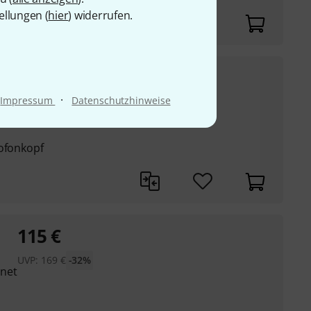
ellungen (
hier
) widerrufen.
173
€
·
Impressum
Datenschutzhinweise
UVP:
235
€
-26%
Drums, Brass,
rofonkopf
115
€
UVP:
169
€
-32%
net