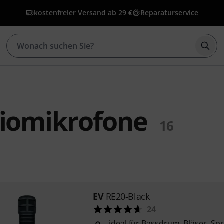
kostenfreier Versand ab 29 €
Reparaturservice
Such
diomikrofone
16
EV
RE20-Black
24
ideal für Bassdrum, Bläser, Sp