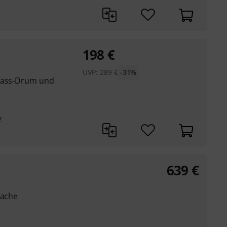
198
€
UVP:
289
€
-31%
 Bass-Drum und
z
639
€
rache