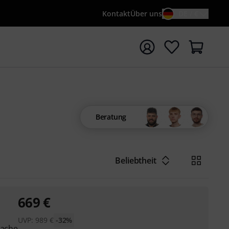
Kontakt
Über uns
DE / €
e mit Suchwort {searchTerm} starten
Beratung
Beliebtheit
669
€
UVP:
989
€
-32%
rache