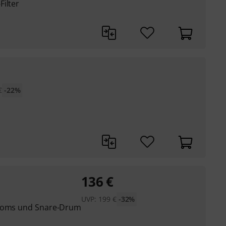
ilter
€
-22%
136
€
UVP:
199
€
-32%
 Toms und Snare-Drum