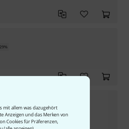
-29%
95
€
is mit allem was dazugehört
UVP:
139
€
-32%
rte Anzeigen und das Merken von
von Cookies für Präferenzen,
u (
alle anzeigen
).