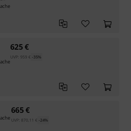
rache
625
€
UVP:
959
€
-35%
rache
665
€
rache
UVP:
870,11
€
-24%