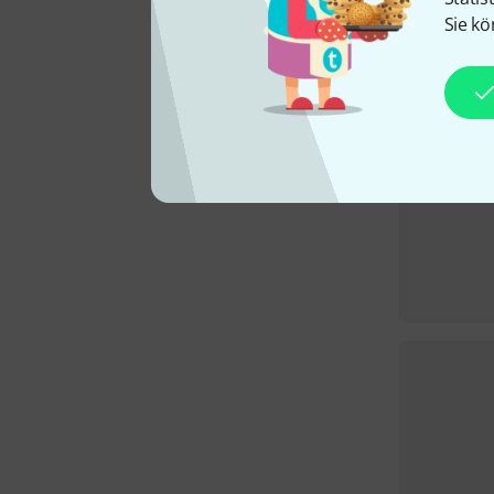
Sie kö