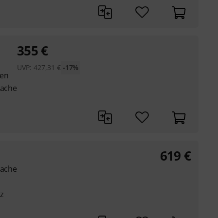
355
€
UVP:
427,31
€
-17%
gen
rache
619
€
rache
z