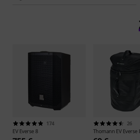
174
26
EV
Everse 8
Thomann
EV Everse 