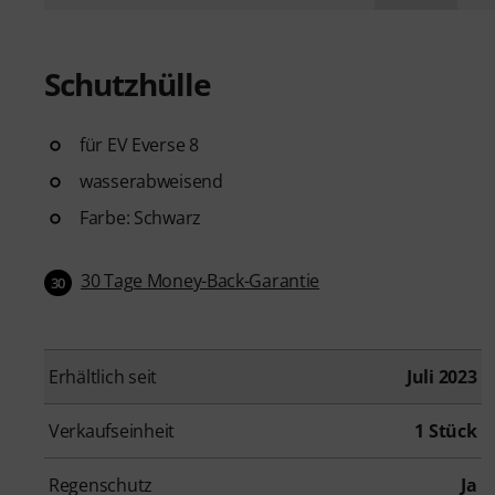
Schutzhülle
für EV Everse 8
wasserabweisend
Farbe: Schwarz
30 Tage Money-Back-Garantie
30
Erhältlich seit
Juli 2023
Verkaufseinheit
1 Stück
Regenschutz
Ja