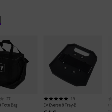
l
27
19
8 Tote Bag
EV
Everse 8 Tray-B
th