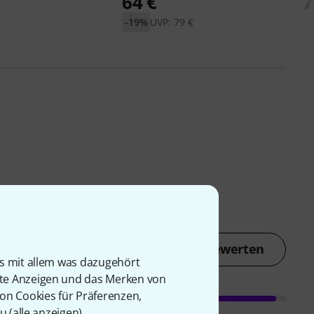
64 €
7
-19%
UVP: 79 €
Jetzt bewerten
is mit allem was dazugehört
rte Anzeigen und das Merken von
von Cookies für Präferenzen,
u (
alle anzeigen
).