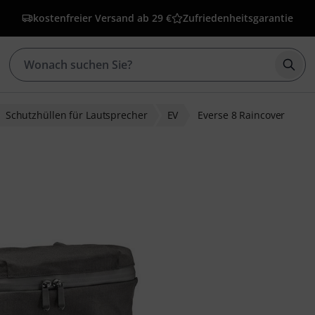
kostenfreier Versand ab 29 €
Zufriedenheitsgarantie
Such
Schutzhüllen für Lautsprecher
EV
Everse 8 Raincover
ewertungen