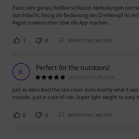
Passt sehr genau, Reißverschlüsse, Abdeckungen (vorne
durchdacht. Einzig die Bedienung des Drehknopf ist ni
Regen sowieso eher über die App machen.
1
0
BEWERTUNG MELDEN
Perfect for the outdoors!
JL
Jack Lord 15.10.2024
Just as described the rain cover does exactly what it wa
outside...just in case of rain. Super light-weight so easy
0
0
BEWERTUNG MELDEN