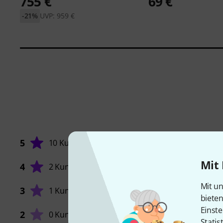
755 €
69 €
-21%
UVP: 959 €
5
10 Kunden
Mit 
4
2 Kunden
Mit un
3
1 Kunde
biete
VERARB
Einste
2
0 Kunden
Statis