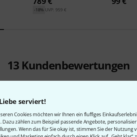
789 €
99 €
-18%
UVP: 959 €
13
Kundenbewertungen
Liebe serviert!
4.7
/ 5
seren Cookies möchten wir Ihnen ein fluffiges Einkaufserlebn
n. Dazu zählen zum Beispiel passende Angebote, personalisie
EITUNG
llungen. Wenn das für Sie okay ist, stimmen Sie der Nutzung 
tiken und Marketing einfach durch einen Klick auf „Geht klar“ z