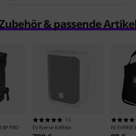
Zubehör & passende Artike
13
8 BP PRO
EV
Everse 8 White
EV
EVERSE 