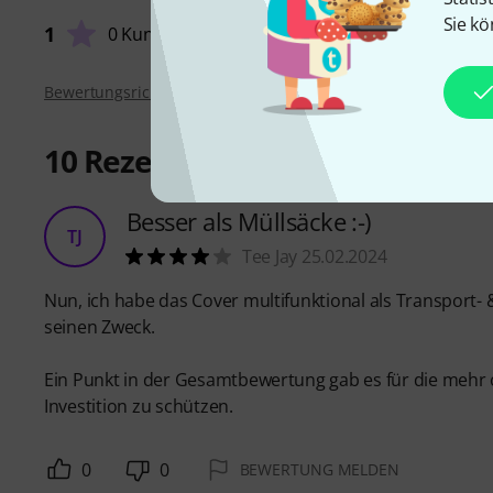
Sie kö
1
0 Kunden
Bewertungsrichtlinien
10
Rezensionen
Besser als Müllsäcke :-)
TJ
Tee Jay 25.02.2024
Nun, ich habe das Cover multifunktional als Transport-
seinen Zweck.
Ein Punkt in der Gesamtbewertung gab es für die mehr
Investition zu schützen.
0
0
BEWERTUNG MELDEN