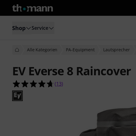
Shop
Service
Alle Kategorien
PA-Equipment
Lautsprecher
EV Everse 8 Raincover
4.7 von 5 Sternen aus 13 Kundenb
(
13
)