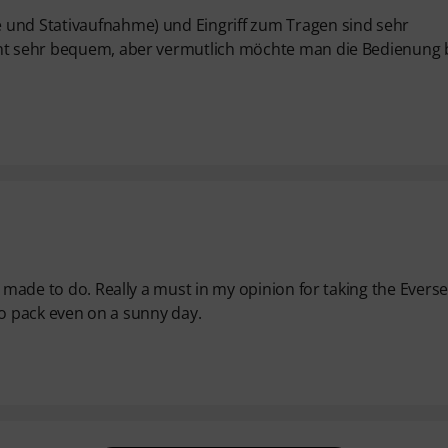
 und Stativaufnahme) und Eingriff zum Tragen sind sehr
cht sehr bequem, aber vermutlich möchte man die Bedienung 
s made to do. Really a must in my opinion for taking the Everse
 to pack even on a sunny day.