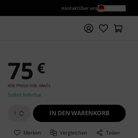
Kontakt
Über uns
DE / €
e mit Suchwort {searchTerm} starten
75
€
Alle Preise inkl. MwSt.
Sofort lieferbar
IN DEN WARENKORB
1
Merken
Vergleichen
Teilen