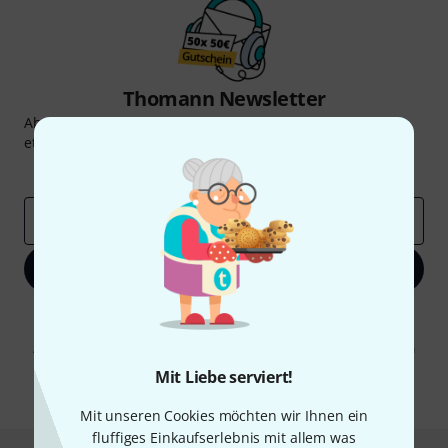
Thomann Newsletter
Abonniere den Thomann Newsletter und gewinne mit
etwas Glück einen von
50 Gutscheinen
über jeweils
50€
!
Inspirierende Beiträge
Deals
Thomann Insights
E-Mail-Adresse
*
Jetzt anmelden
Mit Klick auf „Jetzt anmelden“ stimmen Sie dem Erhalt von E-Mail-
Werbung und einer Messung des E-Mail-Nutzungsverhaltens zu. Die
Abmeldung ist jederzeit möglich. Weitere Informationen finden Sie in
unseren
Datenschutzhinweisen
.
Mit Liebe serviert!
* Pflichtfeld
Mit unseren Cookies möchten wir Ihnen ein
fluffiges Einkaufserlebnis mit allem was