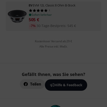
EV
EVM 12L Classic 8 Ohm B-Stock
1
Sofort lieferbar
505
€
-7%
30-Tage-Bestpreis
:
545
€
Kostenloser Versand ab 29 €
Alle Preise inkl. MwSt.
Gefällt Ihnen, was Sie sehen?
Teilen
Hilfe & Feedback