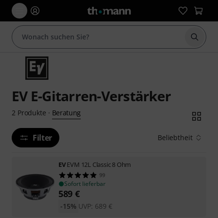
Suche 
EV E-Gitarren-Verstärker
Beratung
2
Produkte
·
Filter
Beliebtheit
EV
EVM 12L Classic 8 Ohm
99
Sofort lieferbar
589
€
-15%
UVP:
689
€