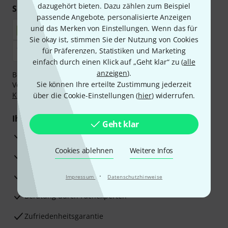
dazugehört bieten. Dazu zählen zum Beispiel
Sicher einkaufen & bezahlen
passende Angebote, personalisierte Anzeigen
und das Merken von Einstellungen. Wenn das für
Sie okay ist, stimmen Sie der Nutzung von Cookies
für Präferenzen, Statistiken und Marketing
einfach durch einen Klick auf „Geht klar“ zu (
alle
anzeigen
).
Bezahlen Sie vertraulich und sicher per Nachnahme,
Sie können Ihre erteilte Zustimmung jederzeit
Vorkasse, PayPal, Amazon Pay,
Klarna Sofort bezahlen
,
Klarna Ratenzahlung
oder Kreditkarte.
über die Cookie-Einstellungen (
hier
) widerrufen.
Ihre Vorteile
Geht klar
3 Jahre Thomann Garantie
Cookies ablehnen
Weitere Infos
30 Tage Money-Back-Garantie
Reparaturservice
·
Impressum
Datenschutzhinweise
Beratung durch Fachexperten
Zufriedenheitsgarantie