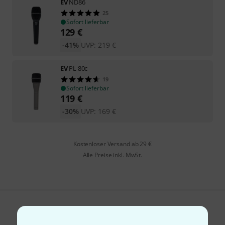
EV
ND86
25
Sofort lieferbar
129
€
-41%
UVP:
219
€
EV
PL 80c
19
Sofort lieferbar
119
€
-30%
UVP:
169
€
Kostenloser Versand ab 29 €
Alle Preise inkl. MwSt.
Gefällt Ihnen, was Sie sehen?