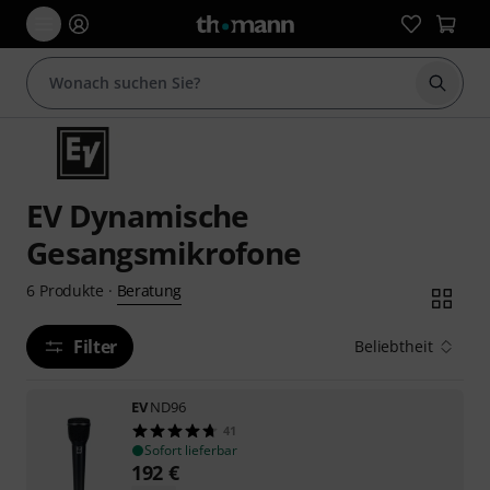
Suche 
EV Dynamische
Gesangsmikrofone
Beratung
6
Produkte
·
Filter
Beliebtheit
EV
ND96
41
Sofort lieferbar
192
€