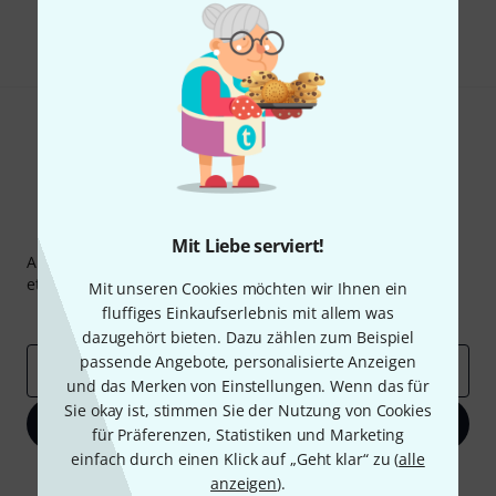
Teilen
Hilfe & Feedback
Thomann Newsletter
Mit Liebe serviert!
Abonniere den Thomann Newsletter und gewinne mit
etwas Glück einen von
50 Gutscheinen
über jeweils
50€
!
Mit unseren Cookies möchten wir Ihnen ein
fluffiges Einkaufserlebnis mit allem was
Inspirierende Beiträge
Deals
Thomann Insights
dazugehört bieten. Dazu zählen zum Beispiel
passende Angebote, personalisierte Anzeigen
E-Mail-Adresse
*
und das Merken von Einstellungen. Wenn das für
Sie okay ist, stimmen Sie der Nutzung von Cookies
Jetzt anmelden
für Präferenzen, Statistiken und Marketing
einfach durch einen Klick auf „Geht klar“ zu (
alle
Mit Klick auf „Jetzt anmelden“ stimmen Sie dem Erhalt von E-Mail-
anzeigen
).
Werbung und einer Messung des E-Mail-Nutzungsverhaltens zu. Die