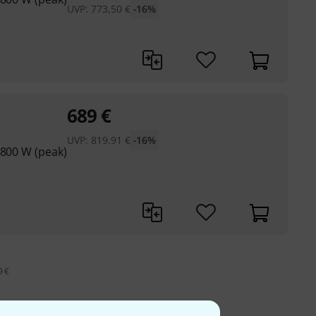
UVP:
773,50
€
-16%
689
€
UVP:
819,91
€
-16%
 800 W (peak)
9 €