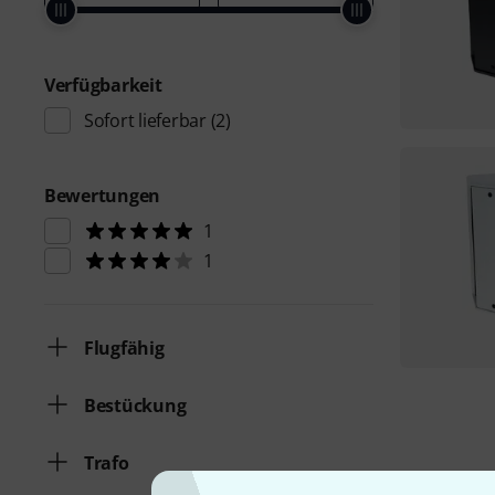
Verfügbarkeit
Sofort lieferbar
(2)
Bewertungen
1
1
Flugfähig
Bestückung
Trafo