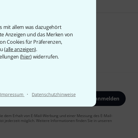
is mit allem was dazugehört
rte Anzeigen und das Merken von
von Cookies für Präferenzen,
u (
alle anzeigen
).
ellungen (
hier
) widerrufen.
·
Impressum
Datenschutzhinweise
Jetzt anmelden
 Sie dem Erhalt von E-Mail-Werbung und einer Messung des E-Mail-
t jederzeit möglich. Weitere Informationen finden Sie in unseren