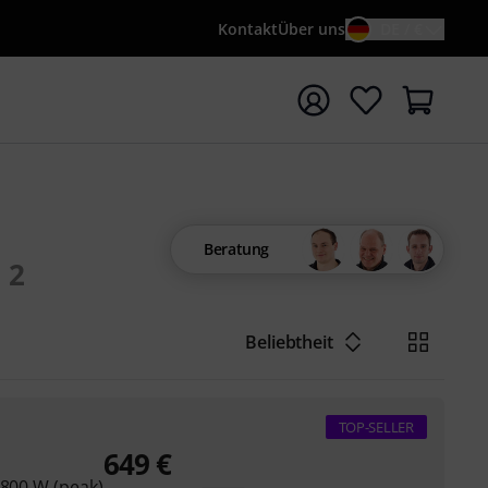
Kontakt
Über uns
DE / €
e mit Suchwort {searchTerm} starten
Beratung
2
Beliebtheit
TOP-SELLER
649
€
 800 W (peak)