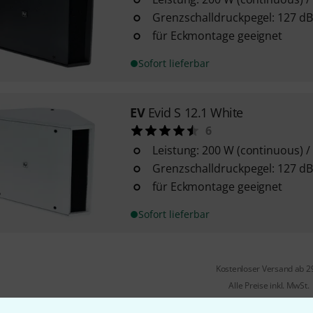
Grenzschalldruckpegel: 127 dB
für Eckmontage geeignet
Sofort lieferbar
EV
Evid S 12.1 White
6
Leistung: 200 W (continuous) /
Grenzschalldruckpegel: 127 dB
für Eckmontage geeignet
Sofort lieferbar
Kostenloser Versand ab 2
Alle Preise inkl. MwSt.