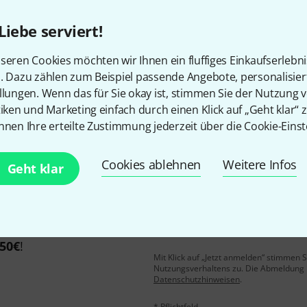
Liebe serviert!
Gefällt Ihnen, was Sie sehen?
seren Cookies möchten wir Ihnen ein fluffiges Einkaufserlebn
n. Dazu zählen zum Beispiel passende Angebote, personalisie
llungen. Wenn das für Sie okay ist, stimmen Sie der Nutzung 
Teilen
Hilfe & Feedback
tiken und Marketing einfach durch einen Klick auf „Geht klar“ z
nnen Ihre erteilte Zustimmung jederzeit über die Cookie-Einst
Cookies ablehnen
Weitere Infos
Geht klar
E-Mail-Adresse
*
 gewinne mit etwas Glück
50€
!
Mit Klick auf „Jetzt anmelden“ stimmen
Nutzungsverhaltens zu. Die Abmeldung is
Datenschutzhinweisen
.
* Pflichtfeld