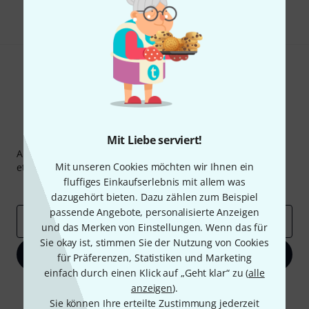
Teilen
Hilfe & Feedback
Thomann Newsletter
Mit Liebe serviert!
Abonniere den Thomann Newsletter und gewinne mit
Mit unseren Cookies möchten wir Ihnen ein
etwas Glück einen von
50 Gutscheinen
über jeweils
50€
!
fluffiges Einkaufserlebnis mit allem was
Inspirierende Beiträge
Deals
Thomann Insights
dazugehört bieten. Dazu zählen zum Beispiel
passende Angebote, personalisierte Anzeigen
E-Mail-Adresse
*
und das Merken von Einstellungen. Wenn das für
Sie okay ist, stimmen Sie der Nutzung von Cookies
Jetzt anmelden
für Präferenzen, Statistiken und Marketing
einfach durch einen Klick auf „Geht klar“ zu (
alle
Mit Klick auf „Jetzt anmelden“ stimmen Sie dem Erhalt von E-Mail-
anzeigen
).
Werbung und einer Messung des E-Mail-Nutzungsverhaltens zu. Die
Sie können Ihre erteilte Zustimmung jederzeit