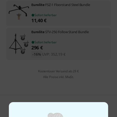
Eurolite
FSZ-1 Floorstand Steel Bundle
Sofort lieferbar
11,40
€
Eurolite
STV-250 Follow Stand Bundle
Sofort lieferbar
296
€
-16%
UVP:
352,19
€
Kostenloser Versand ab 29 €
Alle Preise inkl. MwSt.
Gefällt Ihnen, was Sie sehen?