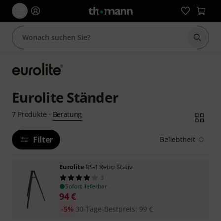
Suche 
Eurolite Ständer
Beratung
7
Produkte
·
Filter
Beliebtheit
Eurolite
RS-1 Retro Stativ
3
Sofort lieferbar
94
€
-5%
30-Tage-Bestpreis
:
99
€