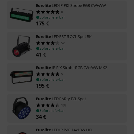
Eurolite
LED IP PIX Strobe RGB CW+WW
8
Sofort lieferbar
175
€
Eurolite
LED PST-5 QCL Spot BK
52
Sofort lieferbar
41
€
Eurolite
IP PIX Strobe RGB CW+WW MK2
5
Sofort lieferbar
195
€
Eurolite
LED PARty TCL Spot
176
Sofort lieferbar
34
€
Eurolite
LED IP PAR 14x10W HCL