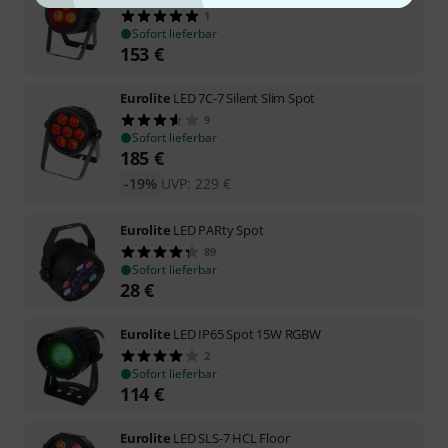
1
Sofort lieferbar
153
€
Eurolite
LED 7C-7 Silent Slim Spot
9
Sofort lieferbar
185
€
-19%
UVP:
229
€
Eurolite
LED PARty Spot
89
Sofort lieferbar
28
€
Eurolite
LED IP65 Spot 15W RGBW
2
Sofort lieferbar
114
€
Eurolite
LED SLS-7 HCL Floor