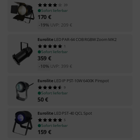
39
Sofort lieferbar
170
€
-19%
UVP:
209
€
Eurolite
LED PAR-64 COB RGBW Zoom MK2
1
Sofort lieferbar
359
€
-10%
UVP:
399
€
Eurolite
LED IP PST-10W 6400K Pinspot
9
Sofort lieferbar
50
€
Eurolite
LED PST-40 QCL Spot
5
Sofort lieferbar
159
€