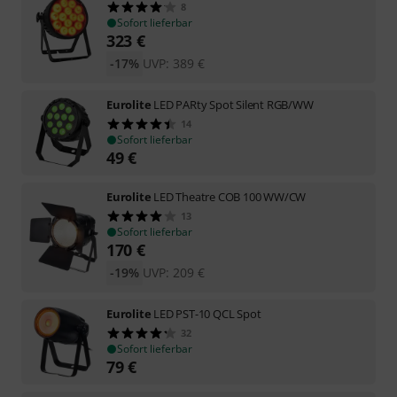
8
Sofort lieferbar
323
€
-17%
UVP:
389
€
Eurolite
LED PARty Spot Silent RGB/WW
14
Sofort lieferbar
49
€
Eurolite
LED Theatre COB 100 WW/CW
13
Sofort lieferbar
170
€
-19%
UVP:
209
€
Eurolite
LED PST-10 QCL Spot
32
Sofort lieferbar
79
€