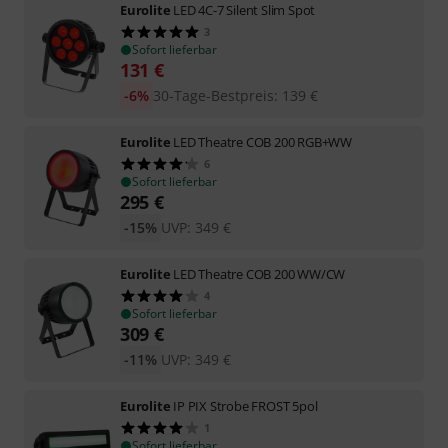
Eurolite
LED 4C-7 Silent Slim Spot
3
Sofort lieferbar
131
€
-6%
30-Tage-Bestpreis
:
139
€
Eurolite
LED Theatre COB 200 RGB+WW
6
Sofort lieferbar
295
€
-15%
UVP:
349
€
Eurolite
LED Theatre COB 200 WW/CW
4
Sofort lieferbar
309
€
-11%
UVP:
349
€
Eurolite
IP PIX Strobe FROST 5pol
1
Sofort lieferbar