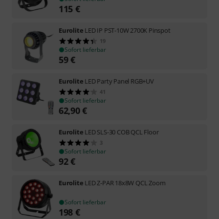
115
€
Eurolite
LED IP PST-10W 2700K Pinspot
19
Sofort lieferbar
59
€
Eurolite
LED Party Panel RGB+UV
41
Sofort lieferbar
62,90
€
Eurolite
LED SLS-30 COB QCL Floor
3
Sofort lieferbar
92
€
Eurolite
LED Z-PAR 18x8W QCL Zoom
Sofort lieferbar
198
€