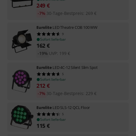
249
€
-7%
30-Tage-Bestpreis
:
269
€
Eurolite
LED Theatre COB 100 WW
9
Sofort lieferbar
162
€
-19%
UVP:
199
€
Eurolite
LED 4C-12 Silent Slim Spot
5
Sofort lieferbar
212
€
-7%
30-Tage-Bestpreis
:
229
€
Eurolite
LED SLS-12 QCL Floor
5
Sofort lieferbar
115
€