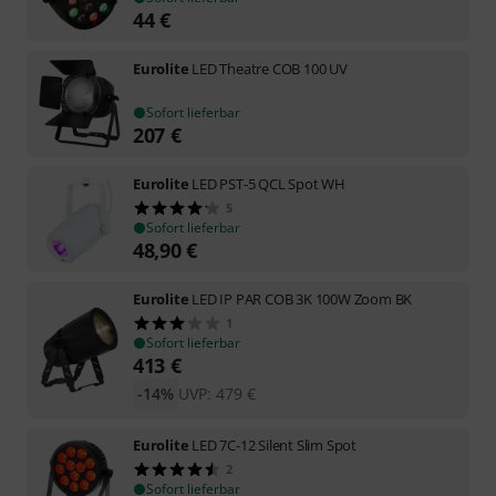
44
€
Eurolite
LED Theatre COB 100 UV
Sofort lieferbar
207
€
Eurolite
LED PST-5 QCL Spot WH
5
Sofort lieferbar
48,90
€
Eurolite
LED IP PAR COB 3K 100W Zoom BK
1
Sofort lieferbar
413
€
-14%
UVP:
479
€
Eurolite
LED 7C-12 Silent Slim Spot
2
Sofort lieferbar