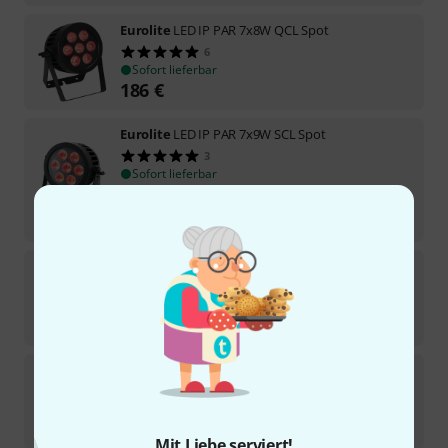
Eurolite
LED IP PAR 7x8W QCL Spot
6
Sofort lieferbar
186
€
Eurolite
LED IP PAR 7x9W SCL Spot
3
Sofort lieferbar
226
€
-16%
UVP:
269
€
Eurolite
TCL-450 Color Changer COB
Sofort lieferbar
236
€
Eurolite
AKKU PAR 6 QCL
3
Sofort lieferbar
219
€
Mit Liebe serviert!