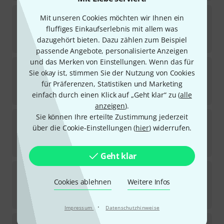
Eurolite
LED SLS-6 TCL Spot
Mit unseren Cookies möchten wir Ihnen ein
28
fluffiges Einkaufserlebnis mit allem was
Sofort lieferbar
dazugehört bieten. Dazu zählen zum Beispiel
59
€
passende Angebote, personalisierte Anzeigen
und das Merken von Einstellungen. Wenn das für
Eurolite
LED PARty Spot COB
Sie okay ist, stimmen Sie der Nutzung von Cookies
3
für Präferenzen, Statistiken und Marketing
Sofort lieferbar
53
€
einfach durch einen Klick auf „Geht klar“ zu (
alle
anzeigen
).
Sie können Ihre erteilte Zustimmung jederzeit
Eurolite
LED SLS-12 UV Floor
über die Cookie-Einstellungen (
hier
) widerrufen.
5
Sofort lieferbar
65
€
Geht klar
Eurolite
LED SLS-12 HCL MK2 Floor
20
Cookies ablehnen
Weitere Infos
Sofort lieferbar
154
€
·
Impressum
Datenschutzhinweise
Eurolite
LED IP PAR 3x8W QCL Spot