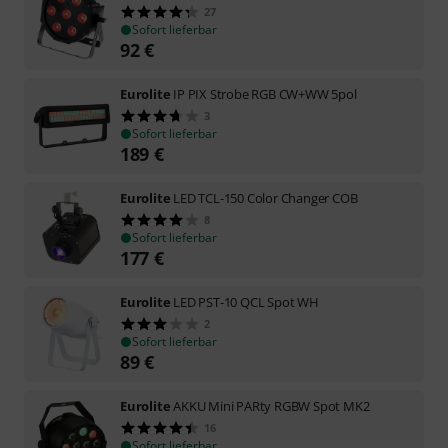
27
Sofort lieferbar
92
€
Eurolite
IP PIX Strobe RGB CW+WW 5pol
3
Sofort lieferbar
189
€
Eurolite
LED TCL-150 Color Changer COB
8
Sofort lieferbar
177
€
Eurolite
LED PST-10 QCL Spot WH
2
Sofort lieferbar
89
€
Eurolite
AKKU Mini PARty RGBW Spot MK2
16
Sofort lieferbar