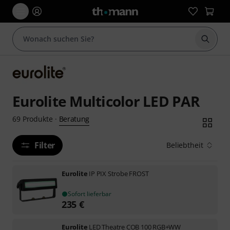
Suche 
Eurolite Multicolor LED PAR
Beratung
69
Produkte
·
Filter
Beliebtheit
Eurolite
IP PIX Strobe FROST
Sofort lieferbar
235
€
Eurolite
LED Theatre COB 100 RGB+WW