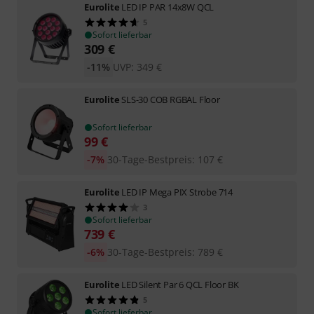
Eurolite
LED IP PAR 14x8W QCL
5
Sofort lieferbar
309
€
-11%
UVP:
349
€
Eurolite
SLS-30 COB RGBAL Floor
Sofort lieferbar
99
€
-7%
30-Tage-Bestpreis
:
107
€
Eurolite
LED IP Mega PIX Strobe 714
3
Sofort lieferbar
739
€
-6%
30-Tage-Bestpreis
:
789
€
Eurolite
LED Silent Par 6 QCL Floor BK
5
Sofort lieferbar