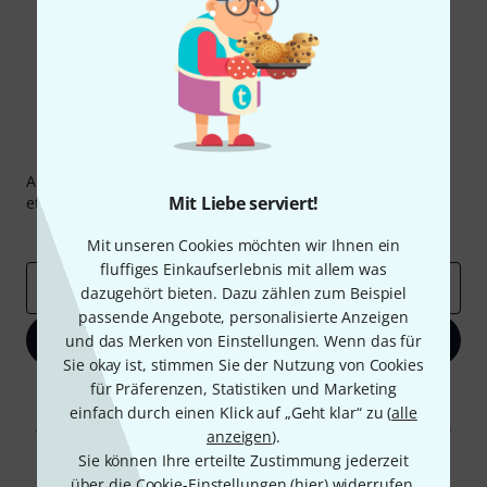
Thomann Newsletter
Abonniere den Thomann Newsletter und gewinne mit
Mit Liebe serviert!
etwas Glück einen von
50 Gutscheinen
über jeweils
50€
!
Inspirierende Beiträge
Deals
Thomann Insights
Mit unseren Cookies möchten wir Ihnen ein
fluffiges Einkaufserlebnis mit allem was
E-Mail-Adresse
*
dazugehört bieten. Dazu zählen zum Beispiel
passende Angebote, personalisierte Anzeigen
Jetzt anmelden
und das Merken von Einstellungen. Wenn das für
Sie okay ist, stimmen Sie der Nutzung von Cookies
für Präferenzen, Statistiken und Marketing
Mit Klick auf „Jetzt anmelden“ stimmen Sie dem Erhalt von E-Mail-
Werbung und einer Messung des E-Mail-Nutzungsverhaltens zu. Die
einfach durch einen Klick auf „Geht klar“ zu (
alle
Abmeldung ist jederzeit möglich. Weitere Informationen finden Sie in
anzeigen
).
unseren
Datenschutzhinweisen
.
Sie können Ihre erteilte Zustimmung jederzeit
* Pflichtfeld
über die Cookie-Einstellungen (
hier
) widerrufen.