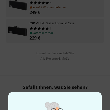
1
In 9–12 Wochen lieferbar
249
€
ESP
MH XL Guitar Form Fit Case
3
Sofort lieferbar
229
€
Kostenloser Versand ab 29 €
Alle Preise inkl. MwSt.
Gefällt Ihnen, was Sie sehen?
Teilen
Hilfe & Feedback