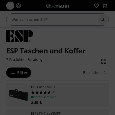
Suche 
ESP Taschen und Koffer
Beratung
7
Produkte
·
Filter
Beliebtheit
ESP
Case CMHFF
81
Sofort lieferbar
239
€
ESP
LTD Case CECFF