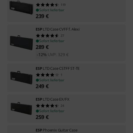
119
Sofort lieferbar
239
€
ESP
LTD Case CVFF f. Alexi
27
Sofort lieferbar
289
€
-12%
UVP:
329
€
ESP
LTD Case CSTFF ST-TE
1
Sofort lieferbar
249
€
ESP
LTD Case EX/FX
24
Sofort lieferbar
259
€
ESP
Phoenix Guitar Case