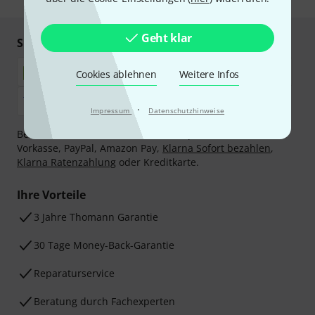
Geht klar
Sicher einkaufen & bezahlen
Cookies ablehnen
Weitere Infos
·
Impressum
Datenschutzhinweise
Bezahlen Sie vertraulich und sicher per Nachnahme,
Vorkasse, PayPal, Amazon Pay,
Klarna Sofort bezahlen
,
Klarna Ratenzahlung
oder Kreditkarte.
Ihre Vorteile
3 Jahre Thomann Garantie
30 Tage Money-Back-Garantie
Reparaturservice
Beratung durch Fachexperten