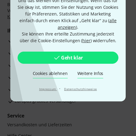
und das Merken von Einstellungen. Wenn das für
Bezahlen Sie vertraulich und sicher per Nachnahme,
Sie okay ist, stimmen Sie der Nutzung von Cookies
Vorkasse, PayPal, Amazon Pay,
Klarna Sofort bezahlen
,
für Präferenzen, Statistiken und Marketing
Klarna Ratenzahlung
oder Kreditkarte.
einfach durch einen Klick auf „Geht klar“ zu (
alle
anzeigen
).
Ihre Vorteile
Sie können Ihre erteilte Zustimmung jederzeit
3 Jahre Thomann Garantie
über die Cookie-Einstellungen (
hier
) widerrufen.
30 Tage Money-Back-Garantie
Geht klar
Reparaturservice
Cookies ablehnen
Weitere Infos
Beratung durch Fachexperten
·
Zufriedenheitsgarantie
Impressum
Datenschutzhinweise
Europas größtes Versandlager
Service
Versandkosten und Lieferzeiten
Hilfe-Center