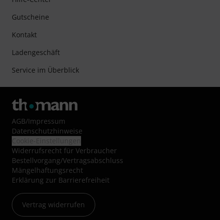
Gutscheine
Kontakt
Ladengeschäft
Service im Überblick
AGB
/
Impressum
Datenschutzhinweise
Cookie-Einstellungen
Widerrufsrecht für Verbraucher
Bestellvorgang/Vertragsabschluss
Mängelhaftungsrecht
Erklärung zur Barrierefreiheit
Vertrag widerrufen