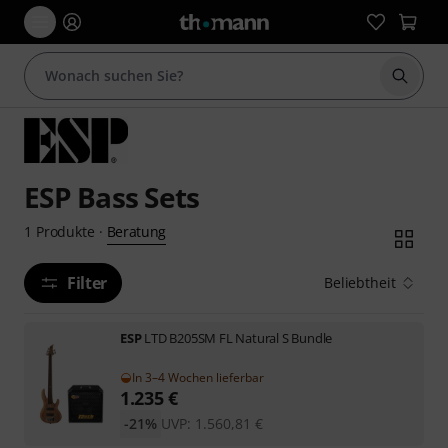
Suche 
ESP Bass Sets
Beratung
1
Produkte
·
Filter
Beliebtheit
ESP
LTD B205SM FL Natural S Bundle
In 3–4 Wochen lieferbar
1.235
€
-21%
UVP:
1.560,81
€