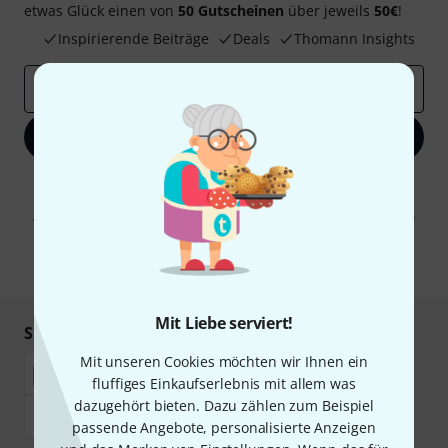
etwas Glück einen von
50 Gutscheinen
über jeweils
50€
!
Inspirierende Beiträge
Deals
Thomann Insights
E-Mail-Adresse
*
Jetzt anmelden
Mit Klick auf „Jetzt anmelden“ stimmen Sie dem Erhalt von E-Mail-
Werbung und einer Messung des E-Mail-Nutzungsverhaltens zu. Die
Abmeldung ist jederzeit möglich. Weitere Informationen finden Sie in
unseren
Datenschutzhinweisen
.
* Pflichtfeld
Mit Liebe serviert!
Sicher einkaufen & bezahlen
Mit unseren Cookies möchten wir Ihnen ein
fluffiges Einkaufserlebnis mit allem was
dazugehört bieten. Dazu zählen zum Beispiel
passende Angebote, personalisierte Anzeigen