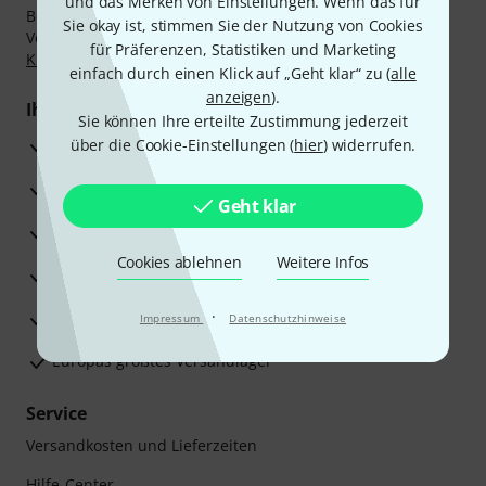
und das Merken von Einstellungen. Wenn das für
Bezahlen Sie vertraulich und sicher per Nachnahme,
Sie okay ist, stimmen Sie der Nutzung von Cookies
Vorkasse, PayPal, Amazon Pay,
Klarna Sofort bezahlen
,
für Präferenzen, Statistiken und Marketing
Klarna Ratenzahlung
oder Kreditkarte.
einfach durch einen Klick auf „Geht klar“ zu (
alle
anzeigen
).
Ihre Vorteile
Sie können Ihre erteilte Zustimmung jederzeit
3 Jahre Thomann Garantie
über die Cookie-Einstellungen (
hier
) widerrufen.
30 Tage Money-Back-Garantie
Geht klar
Reparaturservice
Cookies ablehnen
Weitere Infos
Beratung durch Fachexperten
·
Zufriedenheitsgarantie
Impressum
Datenschutzhinweise
Europas größtes Versandlager
Service
Versandkosten und Lieferzeiten
Hilfe-Center