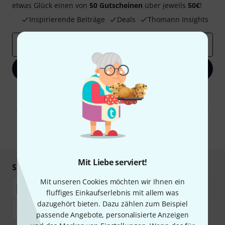
etwas Glück einen von
50 Gutscheinen
über jeweils
50€
!
Inspirierende Beiträge
Deals
Thomann Insights
E-Mail-Adresse
*
Jetzt anmelden
Mit Klick auf „Jetzt anmelden“ stimmen Sie dem Erhalt von E-Mail-
Werbung und einer Messung des E-Mail-Nutzungsverhaltens zu. Die
Abmeldung ist jederzeit möglich. Weitere Informationen finden Sie in
unseren
Datenschutzhinweisen
.
* Pflichtfeld
Mit Liebe serviert!
Sicher einkaufen & bezahlen
Mit unseren Cookies möchten wir Ihnen ein
fluffiges Einkaufserlebnis mit allem was
dazugehört bieten. Dazu zählen zum Beispiel
passende Angebote, personalisierte Anzeigen