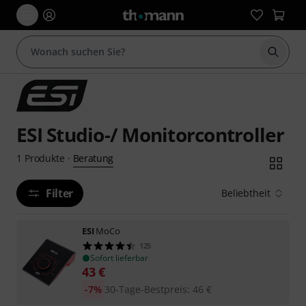
Suche 
ESI Studio-/ Monitorcontroller
Beratung
1
Produkte
·
Filter
Beliebtheit
ESI
MoCo
125
Sofort lieferbar
43
€
-7%
30-Tage-Bestpreis
:
46
€