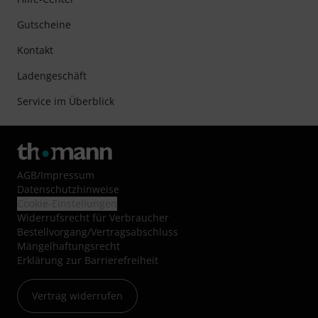
Gutscheine
Kontakt
Ladengeschäft
Service im Überblick
AGB
/
Impressum
Datenschutzhinweise
Cookie-Einstellungen
Widerrufsrecht für Verbraucher
Bestellvorgang/Vertragsabschluss
Mängelhaftungsrecht
Erklärung zur Barrierefreiheit
Vertrag widerrufen