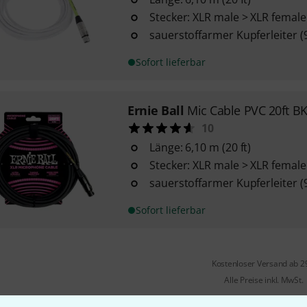
Stecker: XLR male > XLR female
sauerstoffarmer Kupferleiter (
Sofort lieferbar
Ernie Ball
Mic Cable PVC 20ft B
10
Länge: 6,10 m (20 ft)
Stecker: XLR male > XLR female
sauerstoffarmer Kupferleiter (
Sofort lieferbar
Kostenloser Versand ab 2
Alle Preise inkl. MwSt.