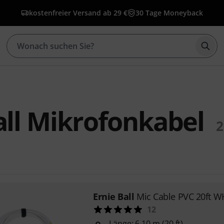
kostenfreier Versand ab 29 €
30 Tage Moneyback
Such
all Mikrofonkabel
2
Ernie Ball
Mic Cable PVC 20ft W
12
Länge: 6,10 m (20 ft)