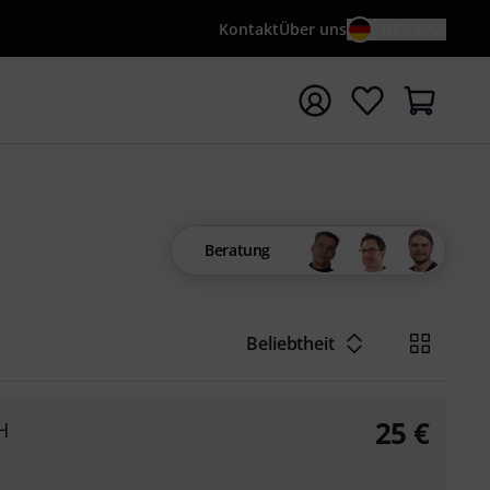
Kontakt
Über uns
DE / €
e mit Suchwort {searchTerm} starten
Beratung
Beliebtheit
25
€
H