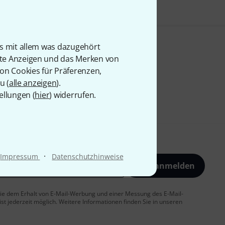
is mit allem was dazugehört
rte Anzeigen und das Merken von
von Cookies für Präferenzen,
u (
alle anzeigen
).
ellungen (
hier
) widerrufen.
·
Impressum
Datenschutzhinweise
Jetzt anmelden
 Sie dem Erhalt von E-Mail-Werbung und einer Messung des E-Mail-
t jederzeit möglich. Weitere Informationen finden Sie in unseren