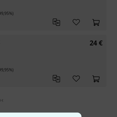
99,95%)
24
€
K
99,95%)
9 €