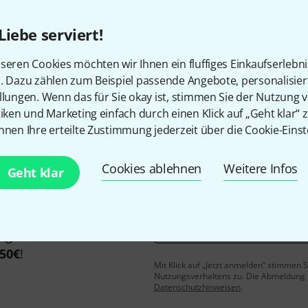
Liebe serviert!
seren Cookies möchten wir Ihnen ein fluffiges Einkaufserlebn
Gefällt Ihnen, was Sie sehen?
n. Dazu zählen zum Beispiel passende Angebote, personalisie
llungen. Wenn das für Sie okay ist, stimmen Sie der Nutzung 
Teilen
tiken und Marketing einfach durch einen Klick auf „Geht klar“ z
Hilfe & Feedback
nnen Ihre erteilte Zustimmung jederzeit über die Cookie-Einst
Cookies ablehnen
Weitere Infos
Geht klar
E-Mail-Adresse
*
 gewinne mit etwas Glück
50€
!
Mit Klick auf „Jetzt anmelden“ stimmen
Nutzungsverhaltens zu. Die Abmeldung is
Datenschutzhinweisen
.