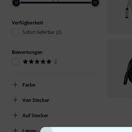
Verfügbarkeit
Sofort lieferbar
(2)
Bewertungen
2
Farbe
Von Stecker
Auf Stecker
Länge