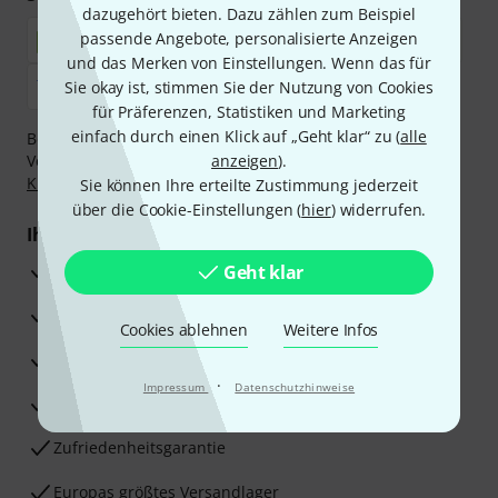
dazugehört bieten. Dazu zählen zum Beispiel
passende Angebote, personalisierte Anzeigen
und das Merken von Einstellungen. Wenn das für
Sie okay ist, stimmen Sie der Nutzung von Cookies
für Präferenzen, Statistiken und Marketing
einfach durch einen Klick auf „Geht klar“ zu (
alle
Bezahlen Sie vertraulich und sicher per Nachnahme,
Vorkasse, PayPal, Amazon Pay,
anzeigen
Klarna Sofort bezahlen
).
,
Klarna Ratenzahlung
oder Kreditkarte.
Sie können Ihre erteilte Zustimmung jederzeit
über die Cookie-Einstellungen (
hier
) widerrufen.
Ihre Vorteile
3 Jahre Thomann Garantie
Geht klar
30 Tage Money-Back-Garantie
Cookies ablehnen
Weitere Infos
Reparaturservice
·
Impressum
Datenschutzhinweise
Beratung durch Fachexperten
Zufriedenheitsgarantie
Europas größtes Versandlager