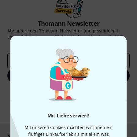
Thomann Newsletter
Abonniere den Thomann Newsletter und gewinne mit
etwas Glück einen von
50 Gutscheinen
über jeweils
50€
!
Inspirierende Beiträge
Deals
Thomann Insights
E-Mail-Adresse
*
Jetzt anmelden
Mit Klick auf „Jetzt anmelden“ stimmen Sie dem Erhalt von E-Mail-
Werbung und einer Messung des E-Mail-Nutzungsverhaltens zu. Die
Abmeldung ist jederzeit möglich. Weitere Informationen finden Sie in
unseren
Datenschutzhinweisen
.
* Pflichtfeld
Mit Liebe serviert!
Mit unseren Cookies möchten wir Ihnen ein
fluffiges Einkaufserlebnis mit allem was
Sicher einkaufen & bezahlen