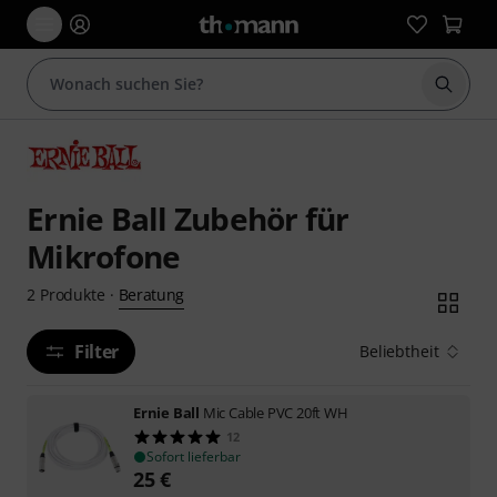
Suche 
Ernie Ball Zubehör für
Mikrofone
Beratung
2
Produkte
·
Filter
Beliebtheit
Ernie Ball
Mic Cable PVC 20ft WH
12
Sofort lieferbar
25
€