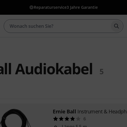
Reparaturservice
3 Jahre Garantie
Such
all Audiokabel
5
Ernie Ball
Instrument & Headph
6
Länge 5,5 m