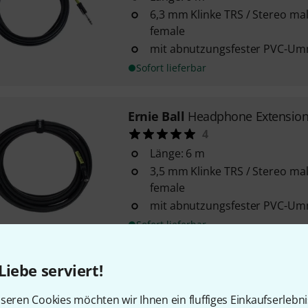
6,3 mm Klinke TRS / Stereo mal
female
mit abnutzungsfester PVC-U
Sofort lieferbar
Ernie Ball
Headphone Extension
4
Länge: 6 m
3,5 mm Klinke TRS / Stereo mal
female
mit abnutzungsfester PVC-U
Sofort lieferbar
Liebe serviert!
Ernie Ball
Headphone Extension
5
seren Cookies möchten wir Ihnen ein fluffiges Einkaufserlebn