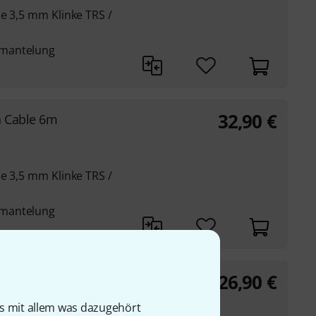
e 3,5 mm Klinke TRS /
mmantelung
32,90
€
 Cable 6m
e 3,5 mm Klinke TRS /
mmantelung
26,90
€
 Cable 3m
is mit allem was dazugehört