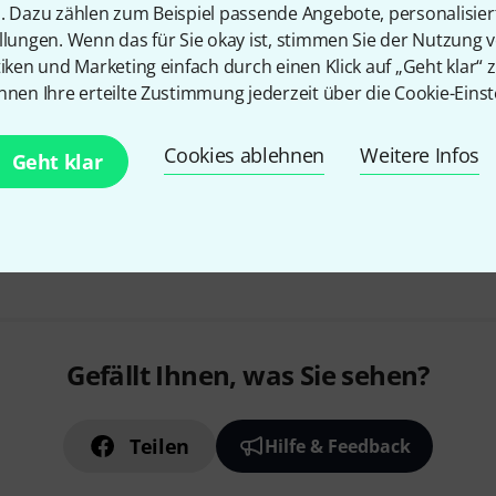
Länge: 3 m
n. Dazu zählen zum Beispiel passende Angebote, personalisie
3,5 mm Klinke TRS / Stereo mal
llungen. Wenn das für Sie okay ist, stimmen Sie der Nutzung 
female
tiken und Marketing einfach durch einen Klick auf „Geht klar“ z
mit abnutzungsfester PVC-U
nnen Ihre erteilte Zustimmung jederzeit über die Cookie-Einst
Sofort lieferbar
Cookies ablehnen
Weitere Infos
Geht klar
Kostenloser Versand ab 2
Alle Preise inkl. MwSt.
Gefällt Ihnen, was Sie sehen?
Teilen
Hilfe & Feedback