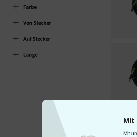
Farbe
Von Stecker
Auf Stecker
Länge
Mit 
Mit un