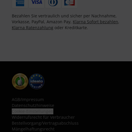
Bezahlen Sie vertraulich und sicher per Nachnahme,
Vorkasse, PayPal, Amazon Pay,
Klarna Sofort bezahlen
,
Klarna Ratenzahlung
oder Kreditkarte.
AGB
/
Impressum
Datenschutzhinweise
Cookie-Einstellungen
Widerrufsrecht für Verbraucher
Bestellvorgang/Vertragsabschluss
Mängelhaftungsrecht