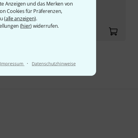
rte Anzeigen und das Merken von
e 3,5 mm Klinke TRS /
von Cookies für Präferenzen,
u (
alle anzeigen
).
mmantelung
ellungen (
hier
) widerrufen.
9 €
·
Impressum
Datenschutzhinweise