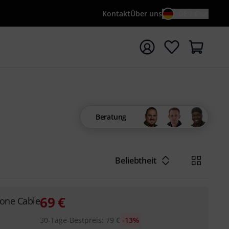
Kontakt
Über uns
DE / €
e mit Suchwort {searchTerm} starten
Beratung
Beliebtheit
69
€
one Cable
30-Tage-Bestpreis
:
79
€
-13%