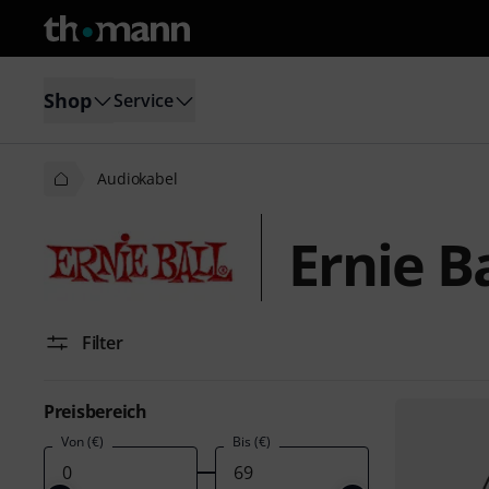
Shop
Service
Audiokabel
Ernie B
Filter
Preisbereich
Von (€)
Bis (€)