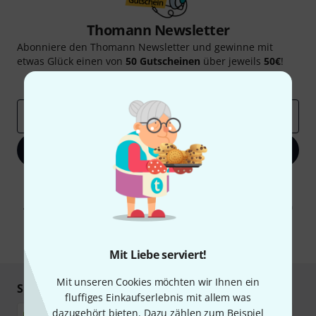
Thomann Newsletter
Abonniere den Thomann Newsletter und gewinne mit
etwas Glück einen von
50 Gutscheinen
über jeweils
50€
!
Inspirierende Beiträge
Deals
Thomann Insights
E-Mail-Adresse
*
Jetzt anmelden
Mit Klick auf „Jetzt anmelden“ stimmen Sie dem Erhalt von E-Mail-
Werbung und einer Messung des E-Mail-Nutzungsverhaltens zu. Die
Abmeldung ist jederzeit möglich. Weitere Informationen finden Sie in
unseren
Datenschutzhinweisen
.
* Pflichtfeld
Mit Liebe serviert!
Mit unseren Cookies möchten wir Ihnen ein
Sicher einkaufen & bezahlen
fluffiges Einkaufserlebnis mit allem was
dazugehört bieten. Dazu zählen zum Beispiel