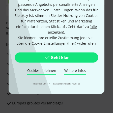
passende Angebote, personalisierte Anzeigen
und das Merken von Einstellungen. Wenn das für
Sie okay ist, stimmen Sie der Nutzung von Cookies
für Präferenzen, Statistiken und Marketing
Bezahlen Sie vertraulich und sicher per Nachnahme,
einfach durch einen Klick auf „Geht klar“ zu (
alle
Vorkasse, PayPal, Amazon Pay,
Klarna Sofort bezahlen
,
anzeigen
).
Klarna Ratenzahlung
oder Kreditkarte.
Sie können Ihre erteilte Zustimmung jederzeit
über die Cookie-Einstellungen (
hier
) widerrufen.
Ihre Vorteile
3 Jahre Thomann Garantie
Geht klar
30 Tage Money-Back-Garantie
Cookies ablehnen
Weitere Infos
Reparaturservice
Beratung durch Fachexperten
·
Impressum
Datenschutzhinweise
Zufriedenheitsgarantie
Europas größtes Versandlager