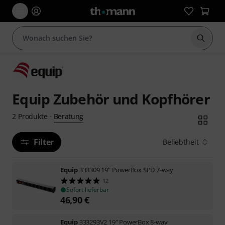
Suche 
Equip Zubehör und Kopfhörer
Beratung
2
Produkte
·
Filter
Beliebtheit
Equip
333309 19" PowerBox SPD 7-way
12
Sofort lieferbar
46,90
€
Equip
333293V2 19" PowerBox 8-way