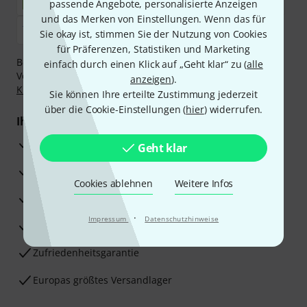
passende Angebote, personalisierte Anzeigen
und das Merken von Einstellungen. Wenn das für
Sie okay ist, stimmen Sie der Nutzung von Cookies
für Präferenzen, Statistiken und Marketing
Bezahlen Sie vertraulich und sicher per Nachnahme,
einfach durch einen Klick auf „Geht klar“ zu (
alle
Vorkasse, PayPal, Amazon Pay,
Klarna Sofort bezahlen
,
anzeigen
).
Klarna Ratenzahlung
oder Kreditkarte.
Sie können Ihre erteilte Zustimmung jederzeit
über die Cookie-Einstellungen (
hier
) widerrufen.
Ihre Vorteile
3 Jahre Thomann Garantie
Geht klar
30 Tage Money-Back-Garantie
Cookies ablehnen
Weitere Infos
Reparaturservice
·
Impressum
Datenschutzhinweise
Beratung durch Fachexperten
Zufriedenheitsgarantie
Europas größtes Versandlager