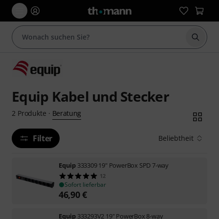
Suche 
Equip Kabel und Stecker
Beratung
2
Produkte
·
Filter
Beliebtheit
Equip
333309 19" PowerBox SPD 7-way
12
Sofort lieferbar
46,90
€
Equip
333293V2 19" PowerBox 8-way