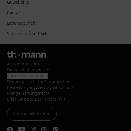
Gutscheine
Kontakt
Ladengeschäft
Service im Überblick
AGB
/
Impressum
Datenschutzhinweise
Cookie-Einstellungen
Widerrufsrecht für Verbraucher
Bestellvorgang/Vertragsabschluss
Mängelhaftungsrecht
Erklärung zur Barrierefreiheit
Vertrag widerrufen