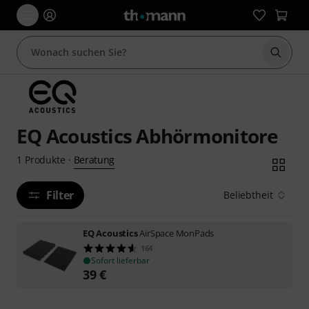
Suche 
EQ Acoustics Abhörmonitore
Beratung
1
Produkte
·
Filter
Beliebtheit
EQ Acoustics
AirSpace MonPads
164
Sofort lieferbar
39
€