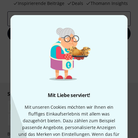
Inspirierende Beiträge
Deals
Thomann Insights
E-Mail-Adresse
*
Jetzt anmelden
Mit Klick auf „Jetzt anmelden“ stimmen Sie dem Erhalt von E-Mail-
Werbung und einer Messung des E-Mail-Nutzungsverhaltens zu. Die
Abmeldung ist jederzeit möglich. Weitere Informationen finden Sie in
unseren
Datenschutzhinweisen
.
* Pflichtfeld
Sicher einkaufen & bezahlen
Mit Liebe serviert!
Mit unseren Cookies möchten wir Ihnen ein
fluffiges Einkaufserlebnis mit allem was
dazugehört bieten. Dazu zählen zum Beispiel
passende Angebote, personalisierte Anzeigen
Bezahlen Sie vertraulich und sicher per Nachnahme,
und das Merken von Einstellungen. Wenn das für