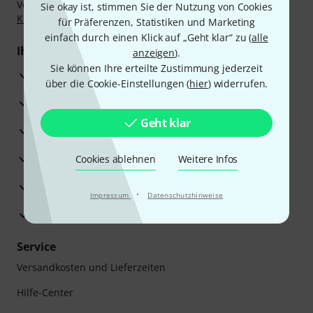
Vorkasse, PayPal, Amazon Pay,
Klarna Sofort bezahlen
,
Sie okay ist, stimmen Sie der Nutzung von Cookies
Klarna Ratenzahlung
oder Kreditkarte.
für Präferenzen, Statistiken und Marketing
einfach durch einen Klick auf „Geht klar“ zu (
alle
Ihre Vorteile
anzeigen
).
Sie können Ihre erteilte Zustimmung jederzeit
3 Jahre Thomann Garantie
über die Cookie-Einstellungen (
hier
) widerrufen.
30 Tage Money-Back-Garantie
Geht klar
Reparaturservice
Beratung durch Fachexperten
Cookies ablehnen
Weitere Infos
Zufriedenheitsgarantie
·
Impressum
Datenschutzhinweise
Europas größtes Versandlager
Service
Versandkosten und Lieferzeiten
Hilfe-Center