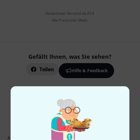
Kostenloser Versand ab 29 €
Alle Preise inkl. MwSt.
Gefällt Ihnen, was Sie sehen?
Teilen
Hilfe & Feedback
Thomann Newsletter
Abonniere den Thomann Newsletter und gewinne mit