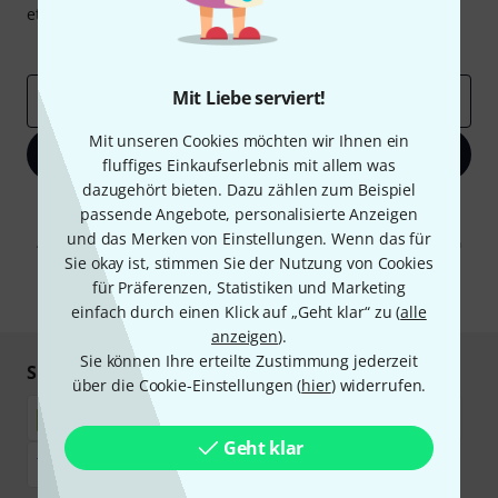
etwas Glück einen von
50 Gutscheinen
über jeweils
50€
!
Inspirierende Beiträge
Deals
Thomann Insights
Mit Liebe serviert!
E-Mail-Adresse
*
Mit unseren Cookies möchten wir Ihnen ein
Jetzt anmelden
fluffiges Einkaufserlebnis mit allem was
dazugehört bieten. Dazu zählen zum Beispiel
Mit Klick auf „Jetzt anmelden“ stimmen Sie dem Erhalt von E-Mail-
passende Angebote, personalisierte Anzeigen
Werbung und einer Messung des E-Mail-Nutzungsverhaltens zu. Die
und das Merken von Einstellungen. Wenn das für
Abmeldung ist jederzeit möglich. Weitere Informationen finden Sie in
unseren
Datenschutzhinweisen
.
Sie okay ist, stimmen Sie der Nutzung von Cookies
für Präferenzen, Statistiken und Marketing
* Pflichtfeld
einfach durch einen Klick auf „Geht klar“ zu (
alle
anzeigen
).
Sie können Ihre erteilte Zustimmung jederzeit
Sicher einkaufen & bezahlen
über die Cookie-Einstellungen (
hier
) widerrufen.
Geht klar