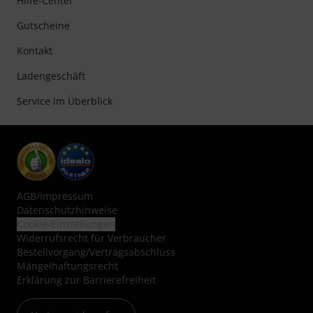
Hilfe-Center
Gutscheine
Kontakt
Ladengeschäft
Service im Überblick
AGB
/
Impressum
Datenschutzhinweise
Cookie-Einstellungen
Widerrufsrecht für Verbraucher
Bestellvorgang/Vertragsabschluss
Mängelhaftungsrecht
Erklärung zur Barrierefreiheit