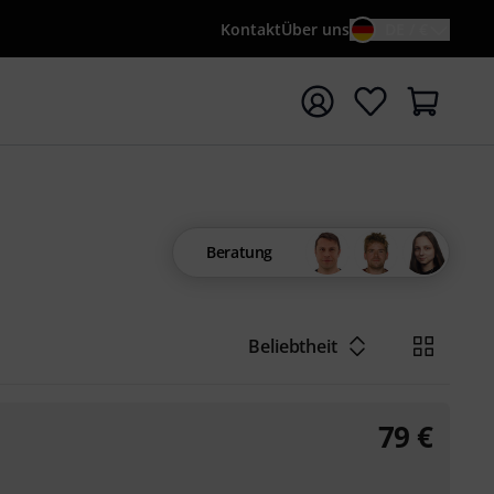
Kontakt
Über uns
DE / €
e mit Suchwort {searchTerm} starten
Beratung
Beliebtheit
79
€