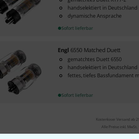
handselektiert in Deutschland
dynamische Ansprache
Sofort lieferbar
Engl
6550 Matched Duett
gematchtes Duett 6550
handselektiert in Deutschland
fettes, tiefes Bassfundament m
Sofort lieferbar
Kostenloser Versand ab 2
Alle Preise inkl. MwSt.