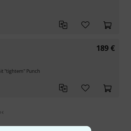
189
€
it "tightem" Punch
9 €