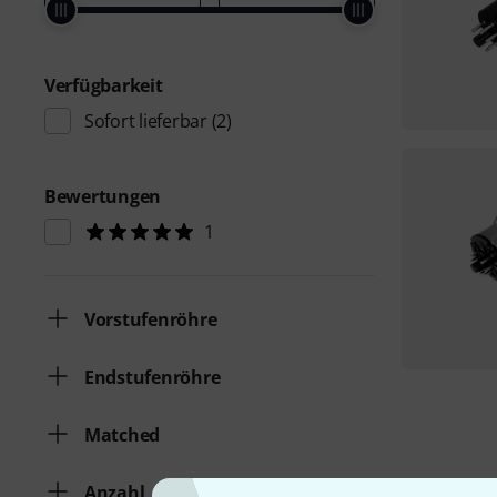
Verfügbarkeit
Sofort lieferbar
(2)
Bewertungen
1
Vorstufenröhre
Endstufenröhre
Matched
Anzahl