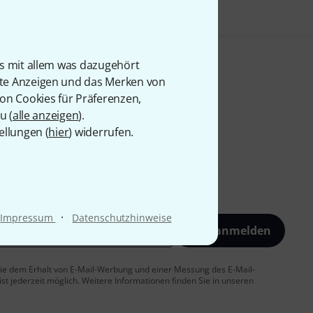
is mit allem was dazugehört
rte Anzeigen und das Merken von
von Cookies für Präferenzen,
u (
alle anzeigen
).
ellungen (
hier
) widerrufen.
·
Impressum
Datenschutzhinweise
Jetzt anmelden
 Sie dem Erhalt von E-Mail-Werbung und einer Messung des E-Mail-
t jederzeit möglich. Weitere Informationen finden Sie in unseren