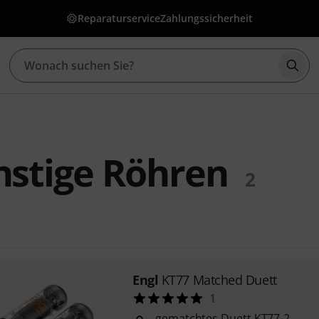
Reparaturservice
Zahlungssicherheit
Such
nstige Röhren
2
Engl
KT77 Matched Duett
1
gematchtes Duett KT77-2