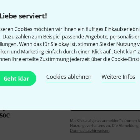
Liebe serviert!
seren Cookies möchten wir Ihnen ein fluffiges Einkaufserlebn
Gefällt Ihnen, was Sie sehen?
n. Dazu zählen zum Beispiel passende Angebote, personalisie
llungen. Wenn das für Sie okay ist, stimmen Sie der Nutzung 
Teilen
tiken und Marketing einfach durch einen Klick auf „Geht klar“ z
Hilfe & Feedback
nnen Ihre erteilte Zustimmung jederzeit über die Cookie-Einst
Cookies ablehnen
Weitere Infos
Geht klar
E-Mail-Adresse
*
 gewinne mit etwas Glück
50€
!
Mit Klick auf „Jetzt anmelden“ stimmen
Nutzungsverhaltens zu. Die Abmeldung is
Datenschutzhinweisen
.