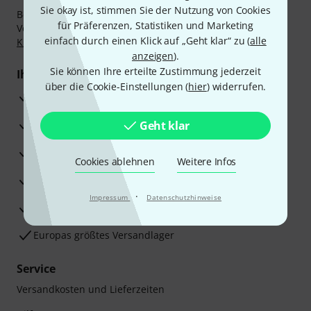
Sie okay ist, stimmen Sie der Nutzung von Cookies
Bezahlen Sie vertraulich und sicher per Nachnahme,
für Präferenzen, Statistiken und Marketing
Vorkasse, PayPal, Amazon Pay,
Klarna Sofort bezahlen
,
einfach durch einen Klick auf „Geht klar“ zu (
alle
Klarna Ratenzahlung
oder Kreditkarte.
anzeigen
).
Sie können Ihre erteilte Zustimmung jederzeit
Ihre Vorteile
über die Cookie-Einstellungen (
hier
) widerrufen.
3 Jahre Thomann Garantie
30 Tage Money-Back-Garantie
Geht klar
Reparaturservice
Cookies ablehnen
Weitere Infos
Beratung durch Fachexperten
·
Impressum
Datenschutzhinweise
Zufriedenheitsgarantie
Europas größtes Versandlager
Service
Versandkosten und Lieferzeiten