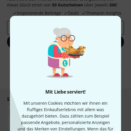
etwas Glück einen von
50 Gutscheinen
über jeweils
50€
!
Inspirierende Beiträge
Deals
Thomann Insights
E-Mail-Adresse
*
Jetzt anmelden
Mit Klick auf „Jetzt anmelden“ stimmen Sie dem Erhalt von E-Mail-
Werbung und einer Messung des E-Mail-Nutzungsverhaltens zu. Die
Abmeldung ist jederzeit möglich. Weitere Informationen finden Sie in
unseren
Datenschutzhinweisen
.
* Pflichtfeld
Mit Liebe serviert!
Sicher einkaufen & bezahlen
Mit unseren Cookies möchten wir Ihnen ein
fluffiges Einkaufserlebnis mit allem was
dazugehört bieten. Dazu zählen zum Beispiel
passende Angebote, personalisierte Anzeigen
und das Merken von Einstellungen. Wenn das für