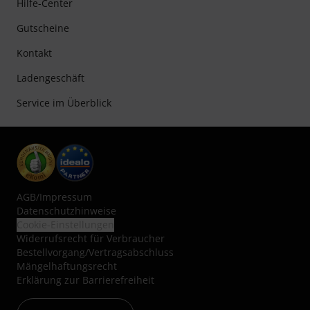
Hilfe-Center
Gutscheine
Kontakt
Ladengeschäft
Service im Überblick
AGB
/
Impressum
Datenschutzhinweise
Cookie-Einstellungen
Widerrufsrecht für Verbraucher
Bestellvorgang/Vertragsabschluss
Mängelhaftungsrecht
Erklärung zur Barrierefreiheit