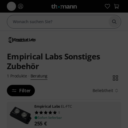
Suche 
Empirical Labs Sonstiges
Zubehör
Beratung
1
Produkte
·
Filter
Beliebtheit
Empirical Labs
EL-FTC
5
Sofort lieferbar
255
€