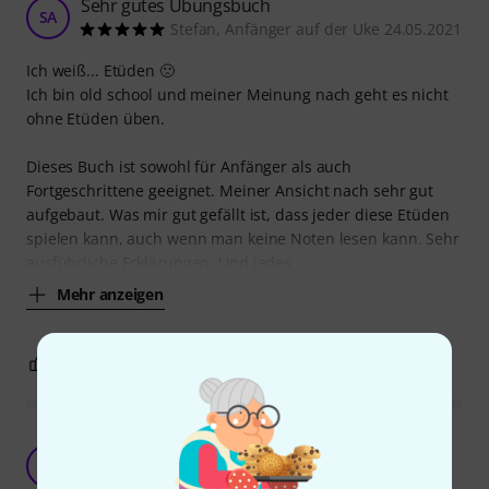
Sehr gutes Übungsbuch
SA
Stefan, Anfänger auf der Uke 24.05.2021
Ich weiß... Etüden 🙁
Ich bin old school und meiner Meinung nach geht es nicht
ohne Etüden üben.
Dieses Buch ist sowohl für Anfänger als auch
Fortgeschrittene geeignet. Meiner Ansicht nach sehr gut
aufgebaut. Was mir gut gefällt ist, dass jeder diese Etüden
spielen kann, auch wenn man keine Noten lesen kann. Sehr
ausführliche Erklärungen. Und jedes
Mehr anzeigen
1
0
BEWERTUNG MELDEN
Guter Einstieg ins Fingerpicking. Ein paar sehr
schöne Stücke dabei.
P