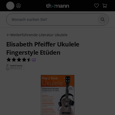
Suche 
Weiterführende Literatur Ukulele
Elisabeth Pfeiffer Ukulele
Fingerstyle Etüden
4.5 von 5 Sternen aus 2 Kundenbewertungen
(
2
)