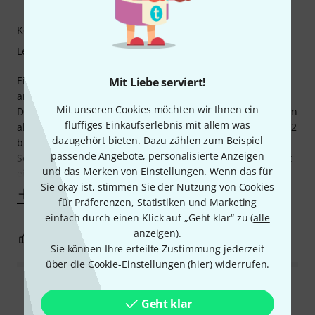
Platita 11.08.2023
Kompetenz
Lernfaktor
Einfache Etüden, ja. Aber musikalisch durchaus
Mit Liebe serviert!
ansprechend. 1/3 habe ich in mein Repertoire genommen.
Mit unseren Cookies möchten wir Ihnen ein
Didaktisch sehr ausfürlich. Daher gut geeignet für das Üben
fluffiges Einkaufserlebnis mit allem was
alleine. Dieser Band 1 reicht für meinen Geschmack. Band 2
dazugehört bieten. Dazu zählen zum Beispiel
bietet nicht viel mehr. Bisschen mehr Steigerung in der
passende Angebote, personalisierte Anzeigen
Schwierigkeit hätte ich mir gewünscht. Elisabeth Pfeiffer ist
und das Merken von Einstellungen. Wenn das für
eine tolle Musikerin, die
Sie okay ist, stimmen Sie der Nutzung von Cookies
Mehr anzeigen
für Präferenzen, Statistiken und Marketing
einfach durch einen Klick auf „Geht klar“ zu (
alle
anzeigen
).
0
0
BEWERTUNG MELDEN
Sie können Ihre erteilte Zustimmung jederzeit
über die Cookie-Einstellungen (
hier
) widerrufen.
Alle Bewertungen lesen
Geht klar