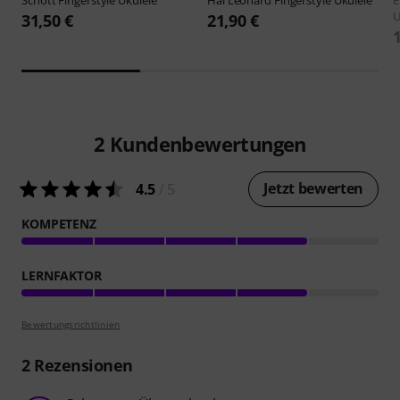
Schott
Fingerstyle Ukulele
Hal Leonard
Fingerstyle Ukulele
E
U
31,50 €
21,90 €
2
Kundenbewertungen
Jetzt bewerten
4.5
/ 5
KOMPETENZ
LERNFAKTOR
Bewertungsrichtlinien
2
Rezensionen