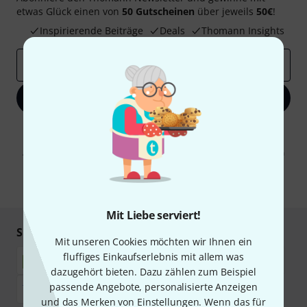
etwas Glück einen von
50 Gutscheinen
über jeweils
50€
!
Inspirierende Beiträge
Deals
Thomann Insights
E-Mail-Adresse
*
Jetzt anmelden
Mit Klick auf „Jetzt anmelden“ stimmen Sie dem Erhalt von E-Mail-
Werbung und einer Messung des E-Mail-Nutzungsverhaltens zu. Die
Abmeldung ist jederzeit möglich. Weitere Informationen finden Sie in
unseren
Datenschutzhinweisen
.
* Pflichtfeld
Mit Liebe serviert!
Sicher einkaufen & bezahlen
Mit unseren Cookies möchten wir Ihnen ein
fluffiges Einkaufserlebnis mit allem was
dazugehört bieten. Dazu zählen zum Beispiel
passende Angebote, personalisierte Anzeigen
und das Merken von Einstellungen. Wenn das für