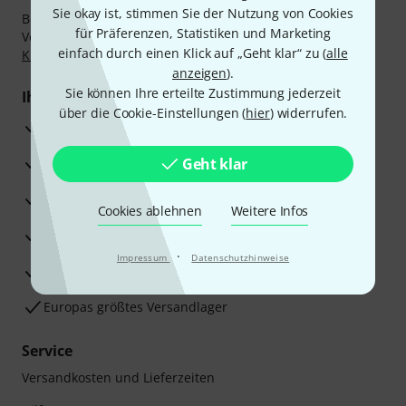
Sie okay ist, stimmen Sie der Nutzung von Cookies
Bezahlen Sie vertraulich und sicher per Nachnahme,
für Präferenzen, Statistiken und Marketing
Vorkasse, PayPal, Amazon Pay,
Klarna Sofort bezahlen
,
einfach durch einen Klick auf „Geht klar“ zu (
alle
Klarna Ratenzahlung
oder Kreditkarte.
anzeigen
).
Sie können Ihre erteilte Zustimmung jederzeit
Ihre Vorteile
über die Cookie-Einstellungen (
hier
) widerrufen.
3 Jahre Thomann Garantie
30 Tage Money-Back-Garantie
Geht klar
Reparaturservice
Cookies ablehnen
Weitere Infos
Beratung durch Fachexperten
·
Impressum
Datenschutzhinweise
Zufriedenheitsgarantie
Europas größtes Versandlager
Service
Versandkosten und Lieferzeiten