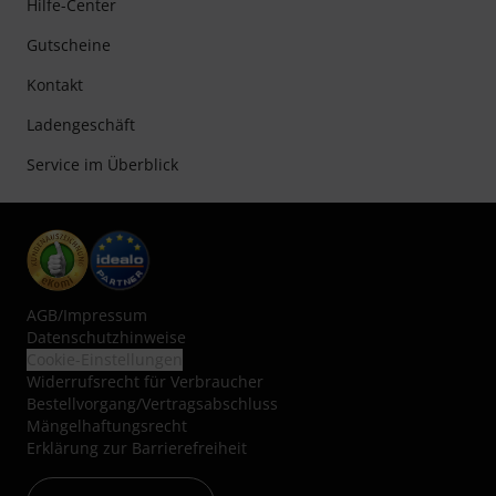
Hilfe-Center
Gutscheine
Kontakt
Ladengeschäft
Service im Überblick
AGB
/
Impressum
Datenschutzhinweise
Cookie-Einstellungen
Widerrufsrecht für Verbraucher
Bestellvorgang/Vertragsabschluss
Mängelhaftungsrecht
Erklärung zur Barrierefreiheit