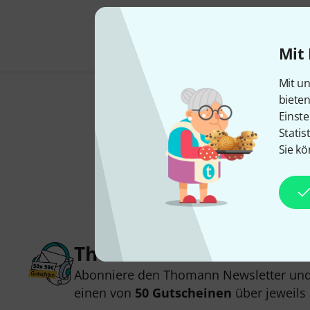
Mit 
Mit un
biete
Einste
Statis
Sie kö
Thomann Newsletter
Abonniere den Thomann Newsletter und
einen von
50 Gutscheinen
über jeweils