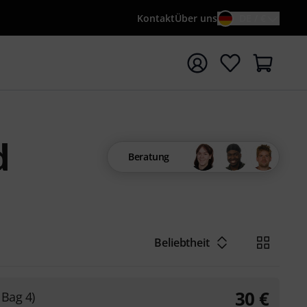
Kontakt
Über uns
DE / €
e mit Suchwort {searchTerm} starten
d
Beratung
Beliebtheit
30
€
 Bag 4)