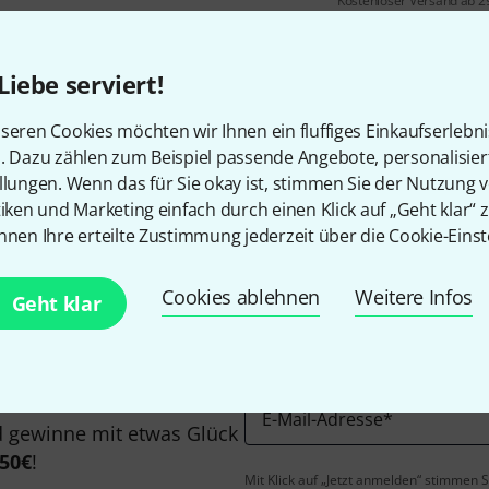
Kostenloser Versand ab 2
Alle Preise inkl. MwSt.
Liebe serviert!
seren Cookies möchten wir Ihnen ein fluffiges Einkaufserlebn
n. Dazu zählen zum Beispiel passende Angebote, personalisie
Gefällt Ihnen, was Sie sehen?
llungen. Wenn das für Sie okay ist, stimmen Sie der Nutzung 
tiken und Marketing einfach durch einen Klick auf „Geht klar“ z
nnen Ihre erteilte Zustimmung jederzeit über die Cookie-Einst
Teilen
Hilfe & Feedback
Cookies ablehnen
Weitere Infos
Geht klar
E-Mail-Adresse
*
 gewinne mit etwas Glück
50€
!
Mit Klick auf „Jetzt anmelden“ stimmen