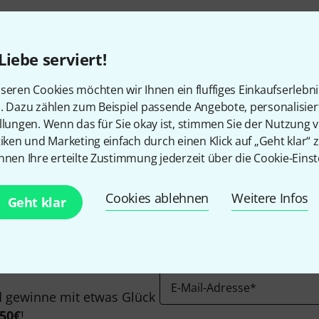
Kostenloser Versand ab 2
Alle Preise inkl. MwSt.
Liebe serviert!
seren Cookies möchten wir Ihnen ein fluffiges Einkaufserlebn
n. Dazu zählen zum Beispiel passende Angebote, personalisie
Gefällt Ihnen, was Sie sehen?
llungen. Wenn das für Sie okay ist, stimmen Sie der Nutzung 
tiken und Marketing einfach durch einen Klick auf „Geht klar“ z
nnen Ihre erteilte Zustimmung jederzeit über die Cookie-Einst
Teilen
Hilfe & Feedback
Cookies ablehnen
Weitere Infos
Geht klar
E-Mail-Adresse
*
 gewinne mit etwas Glück
50€
!