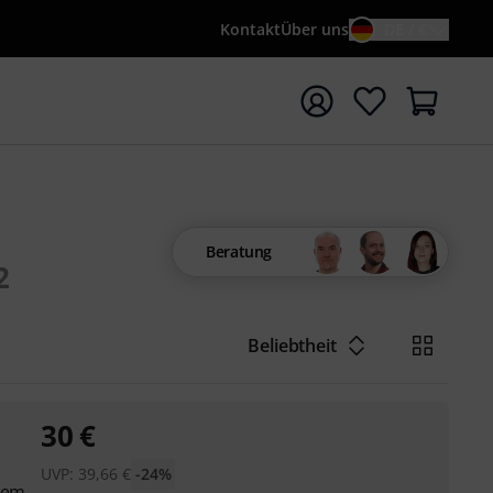
Kontakt
Über uns
DE / €
e mit Suchwort {searchTerm} starten
Beratung
2
Beliebtheit
30
€
UVP:
39,66
€
-24%
stem