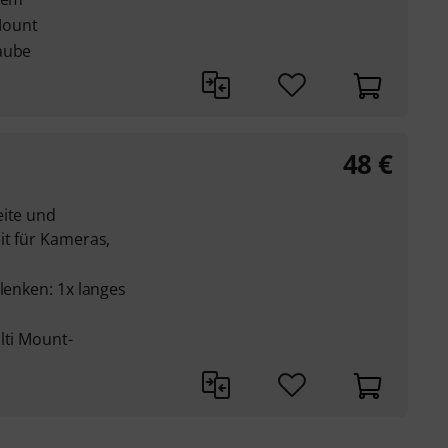
Mount
aube
48
€
eite und
it für Kameras,
elenken: 1x langes
lti Mount-