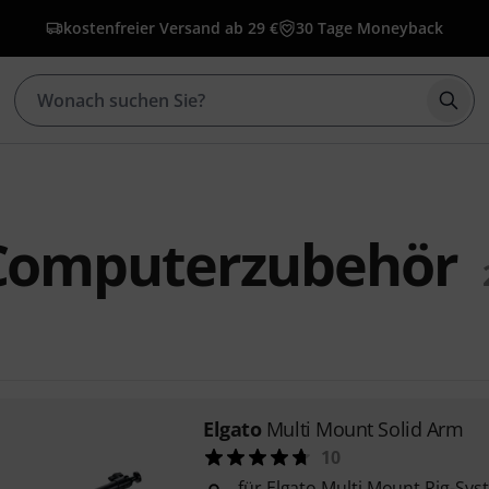
kostenfreier Versand ab 29 €
30 Tage Moneyback
Such
 Computerzubehör
Elgato
Multi Mount Solid Arm
10
für Elgato Multi Mount Rig-Sy