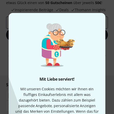
etwas Glück einen von
50 Gutscheinen
über jeweils
50€
!
Inspirierende Beiträge
Deals
Thomann Insights
E-Mail-Adresse
*
Jetzt anmelden
Mit Klick auf „Jetzt anmelden“ stimmen Sie dem Erhalt von E-Mail-
Werbung und einer Messung des E-Mail-Nutzungsverhaltens zu. Die
Abmeldung ist jederzeit möglich. Weitere Informationen finden Sie in
unseren
Datenschutzhinweisen
.
* Pflichtfeld
Mit Liebe serviert!
Sicher einkaufen & bezahlen
Mit unseren Cookies möchten wir Ihnen ein
fluffiges Einkaufserlebnis mit allem was
dazugehört bieten. Dazu zählen zum Beispiel
passende Angebote, personalisierte Anzeigen
und das Merken von Einstellungen. Wenn das für