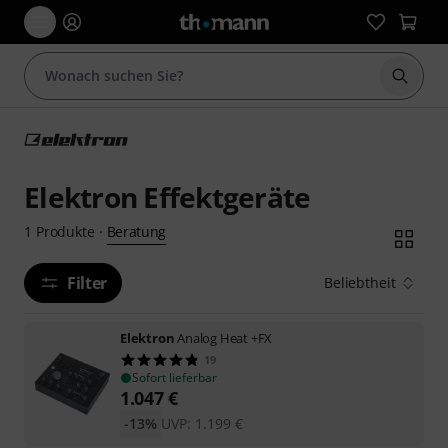
Suche 
Elektron Effektgeräte
Beratung
1
Produkte
·
Filter
Beliebtheit
Elektron
Analog Heat +FX
19
Sofort lieferbar
1.047
€
-13%
UVP:
1.199
€