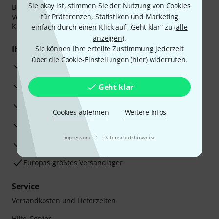
Sie okay ist, stimmen Sie der Nutzung von Cookies
Bezahlen Sie vertraulich und sicher per Nachnahme,
für Präferenzen, Statistiken und Marketing
Vorkasse, PayPal, Amazon Pay,
Klarna Sofort bezahlen
,
Klarna Ratenzahlung
oder Kreditkarte.
einfach durch einen Klick auf „Geht klar“ zu (
alle
anzeigen
).
Ihre Vorteile
Sie können Ihre erteilte Zustimmung jederzeit
über die Cookie-Einstellungen (
hier
) widerrufen.
3 Jahre Thomann Garantie
30 Tage Money-Back-Garantie
Geht klar
Reparaturservice
Cookies ablehnen
Weitere Infos
Beratung durch Fachexperten
·
Impressum
Datenschutzhinweise
Zufriedenheitsgarantie
Europas größtes Versandlager
Service
Versandkosten und Lieferzeiten
Hilfe-Center