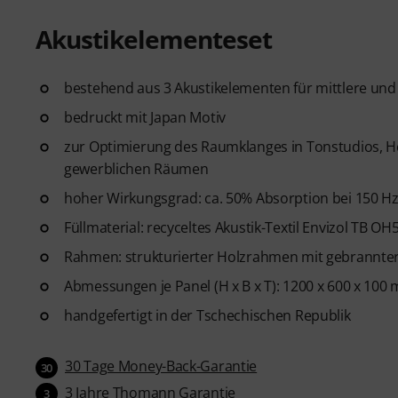
Akustikelementeset
bestehend aus 3 Akustikelementen für mittlere un
bedruckt mit Japan Motiv
zur Optimierung des Raumklanges in Tonstudios, H
gewerblichen Räumen
hoher Wirkungsgrad: ca. 50% Absorption bei 150 Hz
Füllmaterial: recyceltes Akustik-Textil Envizol TB OH
Rahmen: strukturierter Holzrahmen mit gebrannter O
Abmessungen je Panel (H x B x T): 1200 x 600 x 100
handgefertigt in der Tschechischen Republik
30 Tage Money-Back-Garantie
30
3 Jahre Thomann Garantie
3