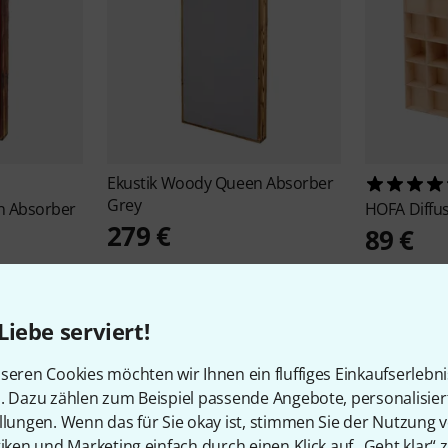
Ekustik
Woody Queen Absorber
Grey
 Absorber
HOFA
Diffu
279 €
89 €
Liebe serviert!
seren Cookies möchten wir Ihnen ein fluffiges Einkaufserlebn
n. Dazu zählen zum Beispiel passende Angebote, personalisie
llungen. Wenn das für Sie okay ist, stimmen Sie der Nutzung 
tiken und Marketing einfach durch einen Klick auf „Geht klar“ z