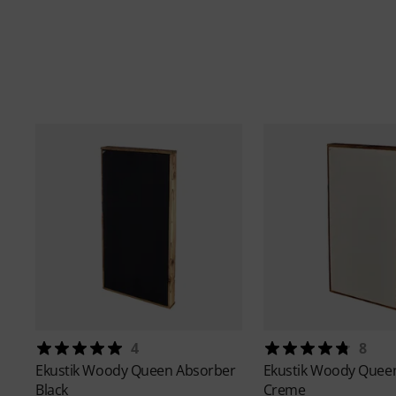
4
8
Ekustik
Woody Queen Absorber
Ekustik
Woody Queen
Black
Creme