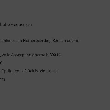
d hohe Frequenzen
eimkinos, im Homerecording Bereich oder in
, volle Absorption oberhalb 300 Hz
50
ptik - jedes Stück ist ein Unikat
 mm