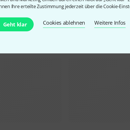
nnen Ihre erteilte Zustimmung jederzeit über die Cookie-Einst
Schon gewusst?
Cookies ablehnen
Weitere Infos
Geht klar
Alle
Ratgeber