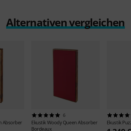
Alternativen vergleichen
6
 Absorber
Ekustik
Woody Queen Absorber
Ekustik
Puz
Bordeaux