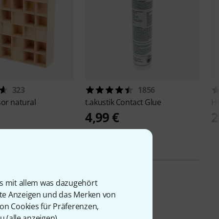
323
1856
sor natural
t.akustik
Contact Glue
H
4,99 €
2
is mit allem was dazugehört
rte Anzeigen und das Merken von
von Cookies für Präferenzen,
u (
alle anzeigen
).