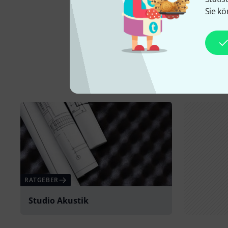
Sie kö
RATGEBER
Studio Akustik