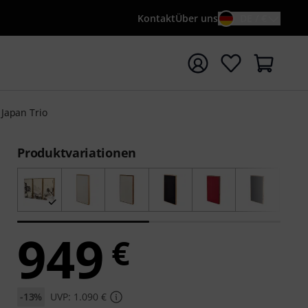
Kontakt
Über uns
DE / €
e mit Suchwort {searchTerm} starten
Japan Trio
Produktvariationen
949
€
-13%
UVP: 1.090 €