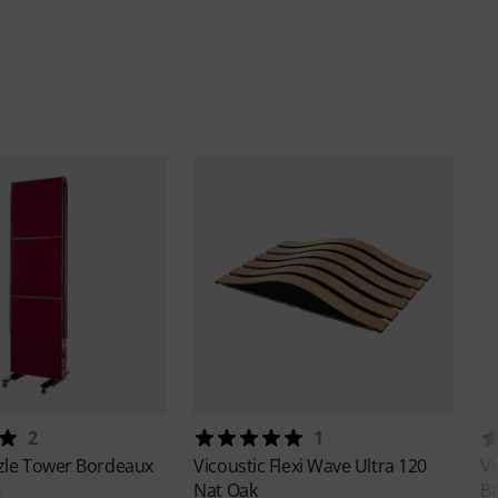
2
1
zle Tower Bordeaux
Vicoustic
Flexi Wave Ultra 120
Vi
Nat Oak
B