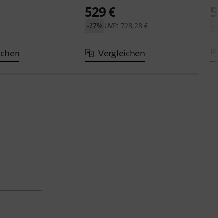
€
529 €
5
-27%
UVP: 728,28 €
-
ichen
Vergleichen