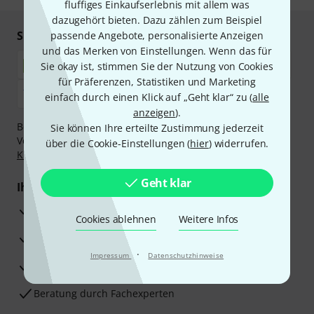
fluffiges Einkaufserlebnis mit allem was
dazugehört bieten. Dazu zählen zum Beispiel
Sicher einkaufen & bezahlen
passende Angebote, personalisierte Anzeigen
und das Merken von Einstellungen. Wenn das für
Sie okay ist, stimmen Sie der Nutzung von Cookies
für Präferenzen, Statistiken und Marketing
einfach durch einen Klick auf „Geht klar“ zu (
alle
anzeigen
).
Bezahlen Sie vertraulich und sicher per Nachnahme,
Sie können Ihre erteilte Zustimmung jederzeit
Vorkasse, PayPal, Amazon Pay,
Klarna Sofort bezahlen
,
über die Cookie-Einstellungen (
hier
) widerrufen.
Klarna Ratenzahlung
oder Kreditkarte.
Geht klar
Ihre Vorteile
3 Jahre Thomann Garantie
Cookies ablehnen
Weitere Infos
30 Tage Money-Back-Garantie
·
Impressum
Datenschutzhinweise
Reparaturservice
Beratung durch Fachexperten