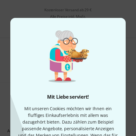
Kostenloser Versand ab 29 €
Alle Preise inkl. MwSt.
Gefällt Ihnen, was Sie sehen?
Teilen
Hilfe & Feedback
Mit Liebe serviert!
Mit unseren Cookies möchten wir Ihnen ein
fluffiges Einkaufserlebnis mit allem was
dazugehört bieten. Dazu zählen zum Beispiel
Thomann Newsletter
passende Angebote, personalisierte Anzeigen
Abonniere den Thomann Newsletter und gewinne mit
und das Merken von Einstellungen. Wenn das für