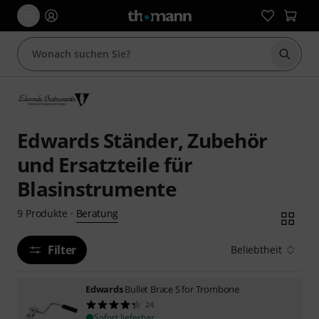
Suche 
Edwards Ständer, Zubehör
und Ersatzteile für
Blasinstrumente
Beratung
9
Produkte
·
Filter
Beliebtheit
Edwards
Bullet Brace S for Trombone
24
Sofort lieferbar