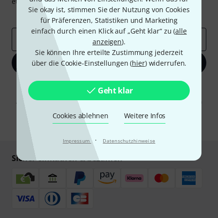
etwas Glück einen von
50 Gutscheinen
über jeweils
50€
!
Sie okay ist, stimmen Sie der Nutzung von Cookies
Inspirierende Beiträge
Deals
Thomann Insights
für Präferenzen, Statistiken und Marketing
einfach durch einen Klick auf „Geht klar“ zu (
alle
E-Mail-Adresse
*
anzeigen
).
Sie können Ihre erteilte Zustimmung jederzeit
Jetzt anmelden
über die Cookie-Einstellungen (
hier
) widerrufen.
Mit Klick auf „Jetzt anmelden“ stimmen Sie dem Erhalt von E-Mail-
Geht klar
Werbung und einer Messung des E-Mail-Nutzungsverhaltens zu. Die
Abmeldung ist jederzeit möglich. Weitere Informationen finden Sie in
unseren
Datenschutzhinweisen
.
Cookies ablehnen
Weitere Infos
* Pflichtfeld
·
Impressum
Datenschutzhinweise
Sicher einkaufen & bezahlen