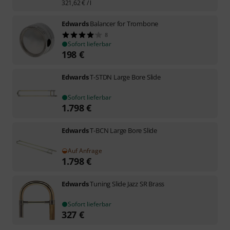
321,62
€
/ l
Edwards
Balancer for Trombone
8
Sofort lieferbar
198
€
Edwards
T-STDN Large Bore Slide
Sofort lieferbar
1.798
€
Edwards
T-BCN Large Bore Slide
Auf Anfrage
1.798
€
Edwards
Tuning Slide Jazz SR Brass
Sofort lieferbar
327
€