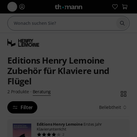
Suche 
Editions Henry Lemoine
Zubehör für Klaviere und
Flügel
Beratung
2
Produkte
·
Filter
Beliebtheit
Editions Henry Lemoine
Erstes Jahr
Klavierunterricht
2