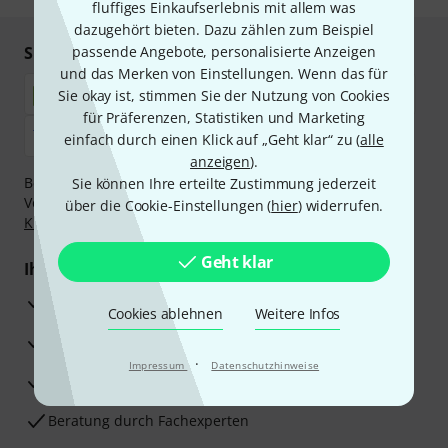
fluffiges Einkaufserlebnis mit allem was
dazugehört bieten. Dazu zählen zum Beispiel
Sicher einkaufen & bezahlen
passende Angebote, personalisierte Anzeigen
und das Merken von Einstellungen. Wenn das für
Sie okay ist, stimmen Sie der Nutzung von Cookies
für Präferenzen, Statistiken und Marketing
einfach durch einen Klick auf „Geht klar“ zu (
alle
anzeigen
).
Bezahlen Sie vertraulich und sicher per Nachnahme,
Sie können Ihre erteilte Zustimmung jederzeit
Vorkasse, PayPal, Amazon Pay,
Klarna Sofort bezahlen
,
über die Cookie-Einstellungen (
hier
) widerrufen.
Klarna Ratenzahlung
oder Kreditkarte.
Geht klar
Ihre Vorteile
3 Jahre Thomann Garantie
Cookies ablehnen
Weitere Infos
30 Tage Money-Back-Garantie
·
Impressum
Datenschutzhinweise
Reparaturservice
Beratung durch Fachexperten