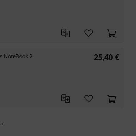
25,40
€
es NoteBook 2
9 €