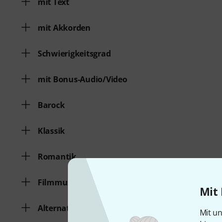
mit Text
mit Akkorden
Schwierigkeitsgrad
mit Bonus-Audio/Video
Barock
Klassik
Romantik
Filmmusik/Musical
Mit 
Alternative
Mit un