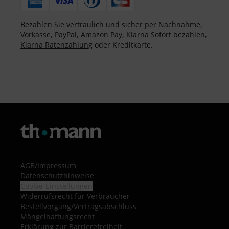
Bezahlen Sie vertraulich und sicher per Nachnahme,
Vorkasse, PayPal, Amazon Pay,
Klarna Sofort bezahlen
,
Klarna Ratenzahlung
oder Kreditkarte.
AGB
/
Impressum
Datenschutzhinweise
Cookie-Einstellungen
Widerrufsrecht für Verbraucher
Bestellvorgang/Vertragsabschluss
Mängelhaftungsrecht
Erklärung zur Barrierefreiheit