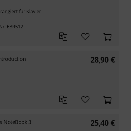
rangiert für Klavier
Nr. EBR512
28,90
€
ntroduction
25,40
€
es NoteBook 3