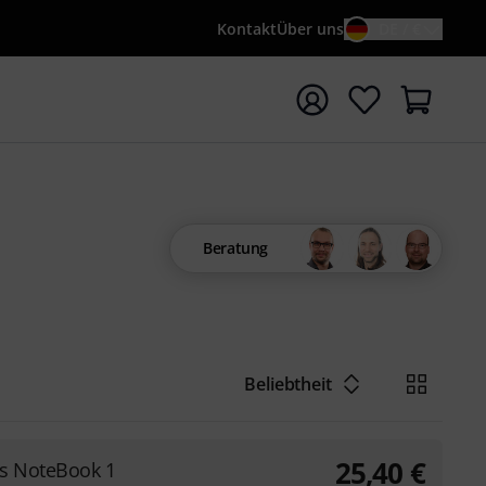
Kontakt
Über uns
DE / €
e mit Suchwort {searchTerm} starten
Beratung
Beliebtheit
25,40
€
es NoteBook 1