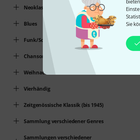
biete
Neoklassik
Einste
Statis
Blues
Sie kö
Funk/Soul
Chansons
Weihnachtslieder
Vierhändig
Zeitgenössische Klassik (bis 1945)
Sammlung verschiedener Genres
Sammlungen verschiedener