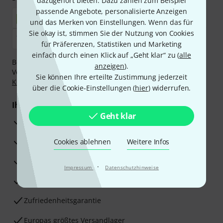
dazugehört bieten. Dazu zählen zum Beispiel
passende Angebote, personalisierte Anzeigen
und das Merken von Einstellungen. Wenn das für
Sie okay ist, stimmen Sie der Nutzung von Cookies
für Präferenzen, Statistiken und Marketing
einfach durch einen Klick auf „Geht klar“ zu (
alle
Bezahlen Sie vertraulich und sicher per Nachnahme,
anzeigen
).
Vorkasse, PayPal, Amazon Pay,
Klarna Sofort bezahlen
,
Sie können Ihre erteilte Zustimmung jederzeit
Klarna Ratenzahlung
oder Kreditkarte.
über die Cookie-Einstellungen (
hier
) widerrufen.
Ihre Vorteile
Geht klar
3 Jahre Thomann Garantie
30 Tage Money-Back-Garantie
Cookies ablehnen
Weitere Infos
Reparaturservice
·
Impressum
Datenschutzhinweise
Beratung durch Fachexperten
Zufriedenheitsgarantie
Europas größtes Versandlager