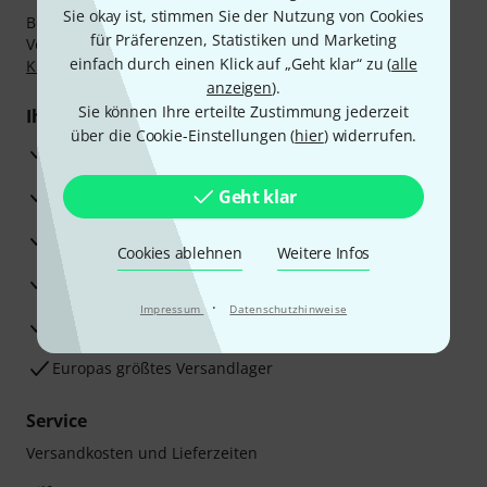
Sie okay ist, stimmen Sie der Nutzung von Cookies
Bezahlen Sie vertraulich und sicher per Nachnahme,
für Präferenzen, Statistiken und Marketing
Vorkasse, PayPal, Amazon Pay,
Klarna Sofort bezahlen
,
einfach durch einen Klick auf „Geht klar“ zu (
alle
Klarna Ratenzahlung
oder Kreditkarte.
anzeigen
).
Sie können Ihre erteilte Zustimmung jederzeit
Ihre Vorteile
über die Cookie-Einstellungen (
hier
) widerrufen.
3 Jahre Thomann Garantie
30 Tage Money-Back-Garantie
Geht klar
Reparaturservice
Cookies ablehnen
Weitere Infos
Beratung durch Fachexperten
·
Impressum
Datenschutzhinweise
Zufriedenheitsgarantie
Europas größtes Versandlager
Service
Versandkosten und Lieferzeiten