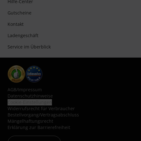
Hilfe-Center
Gutscheine
Kontakt
Ladengeschäft
Service im Überblick
AGB
/
Impressum
Datenschutzhinweise
Cookie-Einstellungen
Widerrufsrecht für Verbraucher
Bestellvorgang/Vertragsabschluss
Mängelhaftungsrecht
Erklärung zur Barrierefreiheit