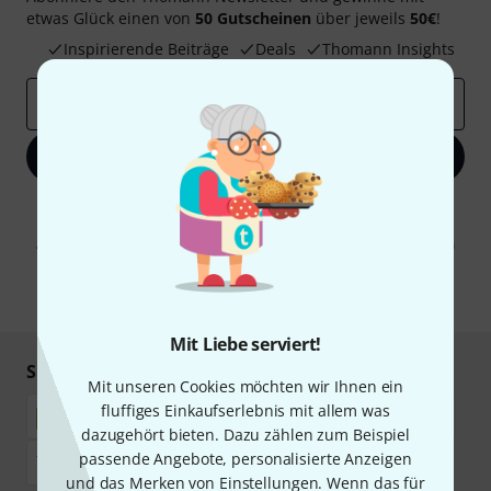
etwas Glück einen von
50 Gutscheinen
über jeweils
50€
!
Inspirierende Beiträge
Deals
Thomann Insights
E-Mail-Adresse
*
Jetzt anmelden
Mit Klick auf „Jetzt anmelden“ stimmen Sie dem Erhalt von E-Mail-
Werbung und einer Messung des E-Mail-Nutzungsverhaltens zu. Die
Abmeldung ist jederzeit möglich. Weitere Informationen finden Sie in
unseren
Datenschutzhinweisen
.
* Pflichtfeld
Mit Liebe serviert!
Sicher einkaufen & bezahlen
Mit unseren Cookies möchten wir Ihnen ein
fluffiges Einkaufserlebnis mit allem was
dazugehört bieten. Dazu zählen zum Beispiel
passende Angebote, personalisierte Anzeigen
und das Merken von Einstellungen. Wenn das für