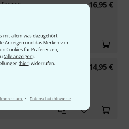
16,95
€
r Sonaten
llenser Sonaten HWV
sso Continuo
 Wöhl
is mit allem was dazugehört
rte Anzeigen und das Merken von
von Cookies für Präferenzen,
u (
alle anzeigen
).
ellungen (
hier
) widerrufen.
14,95
€
ate nach op.77
Violine) und Klavier
tt G-Dur op. 77 Nr. 1
erigkeitsgrad
·
Impressum
Datenschutzhinweise
Nr. EP 190A