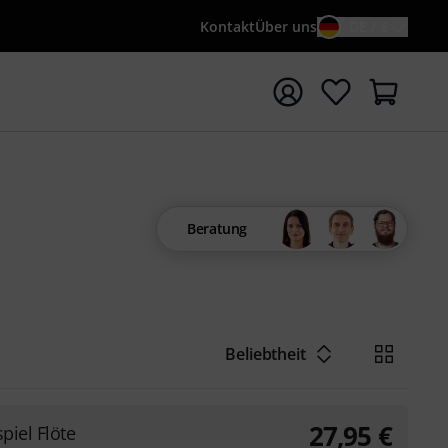
Kontakt
Über uns
DE / €
e mit Suchwort {searchTerm} starten
Beratung
Beliebtheit
27,95
€
piel Flöte