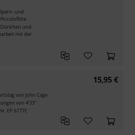
Opern- und
Piccoloflöte
 Dürichen und
arbeit mit der
15,95
€
rtstag von John Cage
ssungen von 4'33''
Nr. EP 6777C