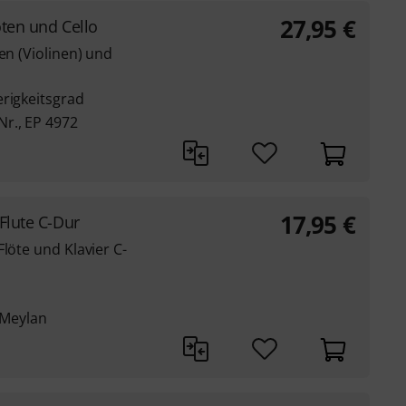
27,95
€
öten und Cello
en (Violinen) und
erigkeitsgrad
r., EP 4972
17,95
€
Flute C-Dur
löte und Klavier C-
Meylan