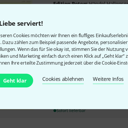
Edition Peters
Händel Hallense
Georg Friedrich Händel: 3 Ha
374-376
Liebe serviert!
für Querflöte (Violine) und Ba
herausgegeben von Waldemar
seren Cookies möchten wir Ihnen ein fluffiges Einkaufserlebn
n. Dazu zählen zum Beispiel passende Angebote, personalisie
Sofort lieferbar
llungen. Wenn das für Sie okay ist, stimmen Sie der Nutzung 
tiken und Marketing einfach durch einen Klick auf „Geht klar“ z
nnen Ihre erteilte Zustimmung jederzeit über die Cookie-Einst
Edition Peters
Haydn Flötenson
Joseph Haydn Sonate für Flöte (
Cookies ablehnen
Weitere Infos
Geht klar
G-Dur: nach dem Streichquarte
/ Hob. III: 81
mittlerer bis gehobener Schwi
ISMN 9790014002572, Verlags-
Sofort lieferbar