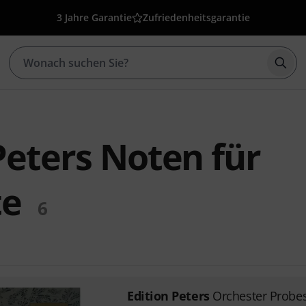
3 Jahre Garantie
Zufriedenheitsgarantie
Such
Peters Noten für
te
6
Edition Peters
Orchester Probes