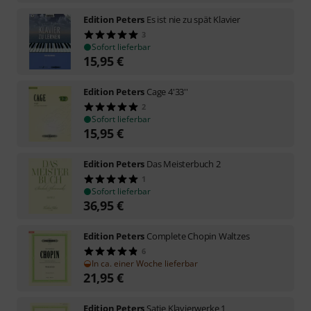
Edition Peters
Es ist nie zu spät Klavier
3
Sofort lieferbar
15,95
€
Edition Peters
Cage 4'33''
2
Sofort lieferbar
15,95
€
Edition Peters
Das Meisterbuch 2
1
Sofort lieferbar
36,95
€
Edition Peters
Complete Chopin Waltzes
6
In ca. einer Woche lieferbar
21,95
€
Edition Peters
Satie Klavierwerke 1