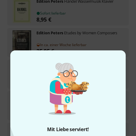
Edition Peters
Händel Wassermusik Klavier
Sofort lieferbar
8,95
€
Edition Peters
Etudes by Women Composers
In ca. einer Woche lieferbar
25,95
€
Edition Peters
Bach Chromatische Fantasie
Sofort lieferbar
13,95
€
Edition Peters
Diabelli Sonatinen
Sofort lieferbar
14,95
€
Edition Peters
Mozart Sonate A-Dur KV 331
Mit Liebe serviert!