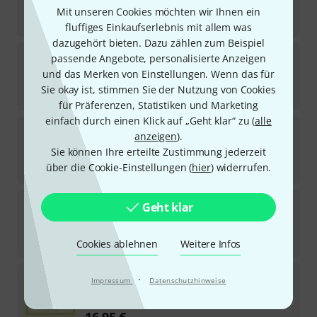
Sofort lieferbar
Mit unseren Cookies möchten wir Ihnen ein
8,95
€
fluffiges Einkaufserlebnis mit allem was
dazugehört bieten. Dazu zählen zum Beispiel
Edition Peters
Complete Chopin Rondos
passende Angebote, personalisierte Anzeigen
und das Merken von Einstellungen. Wenn das für
Sofort lieferbar
Sie okay ist, stimmen Sie der Nutzung von Cookies
19,95
€
für Präferenzen, Statistiken und Marketing
einfach durch einen Klick auf „Geht klar“ zu (
alle
Edition Peters
Brahms Klavierkonzert Nr. 1
anzeigen
).
Sie können Ihre erteilte Zustimmung jederzeit
Sofort lieferbar
über die Cookie-Einstellungen (
hier
) widerrufen.
24,95
€
Edition Peters
Diabelli Erste 12 Lektionen
Geht klar
Sofort lieferbar
8,95
€
Cookies ablehnen
Weitere Infos
Edition Peters
Diabelli Jugendfreuden op. 163
·
Impressum
Datenschutzhinweise
1
Sofort lieferbar
16,95
€